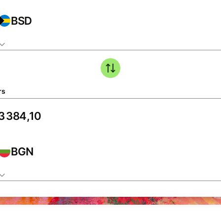
BSD
rs
BGN