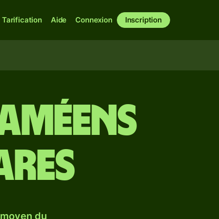
Tarification
Aide
Connexion
Inscription
haméens
ares
e moyen du