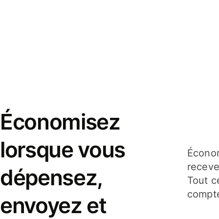
Économisez
lorsque vous
Économ
receve
dépensez,
Tout c
compte
envoyez et