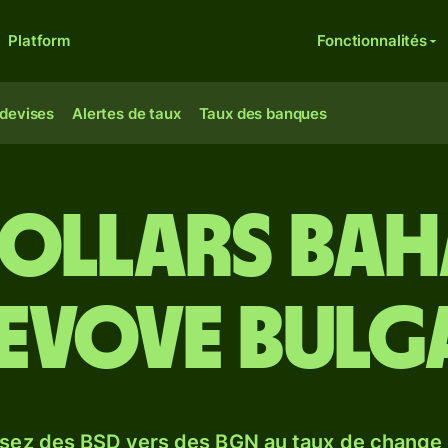
Platform
Fonctionnalités
 devises
Alertes de taux
Taux des banques
dollars ba
levove bulg
sez des BSD vers des BGN au taux de chang