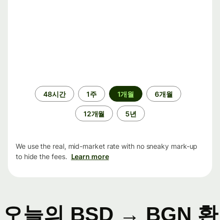
기
48시간
1주
1개월
6개월
간
12개월
5년
We use the real, mid-market rate with no sneaky mark-up
to hide the fees.
Learn more
오늘의 BSD → BGN 환