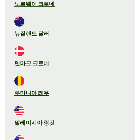
노르웨이 크로네
뉴질랜드 달러
덴마크 크로네
루마니아 레우
말레이시아 링깃