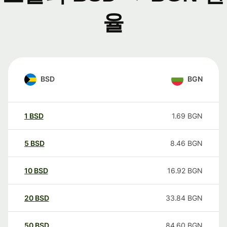
율
BSD
BGN
1
BSD
1.69
BGN
5
BSD
8.46
BGN
10
BSD
16.92
BGN
20
BSD
33.84
BGN
50
BSD
84.60
BGN