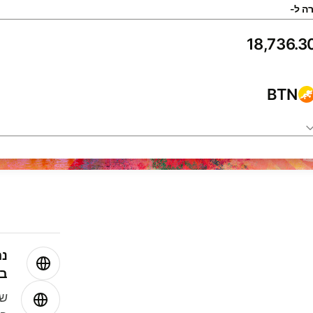
ה ל-
BTN
נה
בע
שמ