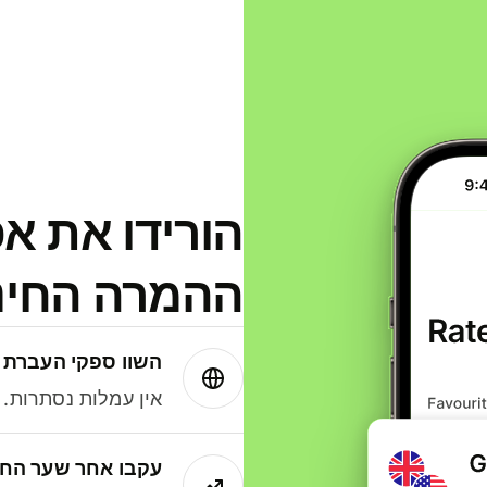
הורידו את א
ההמרה החינמית
השוו ספקי העברת 
אין עמלות נסתרות. עם Wise תמיד תק
עקבו אחר שער החל