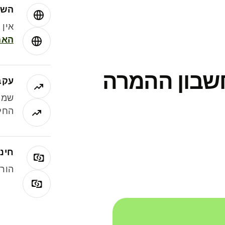
השו
אין עמ
האמ
חשבון ההמרה
עקב
שמר
החלי
חינם
הורי