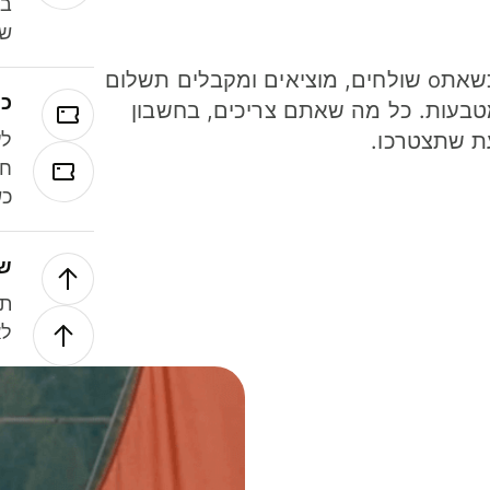
במ
שנ
חסכו כסף כשאתo שולחים, מוציאים ומקבלים תשלום
כר
ל 40 מטבעות. כל מה שאתם צריכים, בחשבון
ת שתצטרכו.
לע
חל
כש
של
תנ
לא