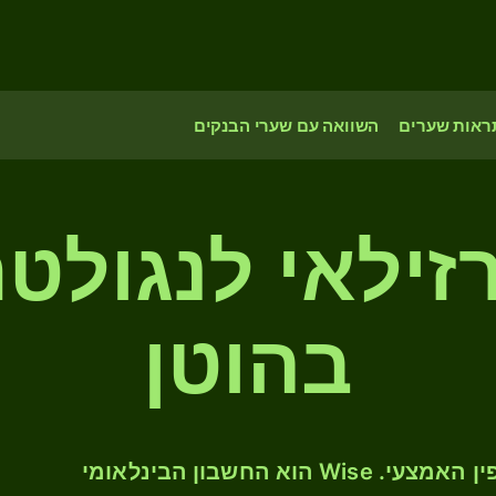
ראות שערים
השוואה עם שערי הבנקים
זילאי לנגולט
בהוטן
המירו BRL ל- BTN לפי שער החליפין האמצעי. Wise הוא החשבון הבינלאומי