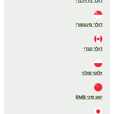
דולר ניו זילנדי
דולר סינגפורי
דולר קנדי
זלוטי פולני
יואן סיני RMB