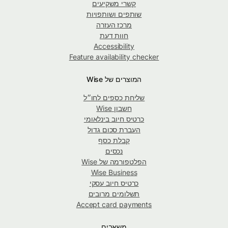
קשרי משקיעים
שותפים ושותפויות
מרכז העזרה
חוות דעת
Accessibility
Feature availability checker
המוצרים של Wise
שליחת כספים לחו״ל
חשבון Wise
כרטיס חיוב בינלאומי
העברת סכום גדול
קבלת כסף
נכסים
הפלטפורמה של Wise
Wise Business
כרטיס חיוב עסקי
תשלומים מרובים
Accept card payments
משאבים