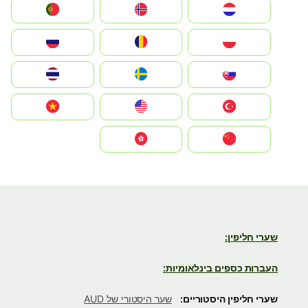
Nederland
Norge
Portugal
Polska
România
Россия
Slovensko
Ruoŧŧa
ไทย
Türkiye
United States
Vietnam
中国
中國香港特別行政區
שערי חליפין:
העברות כספים בינלאומיות:
שערי חליפין היסטוריים:
שער היסטורי של AUD