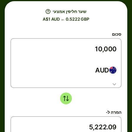
שער חליפין אמצעי
A$1 AUD ← 0.5222 GBP
סכום
AUD
המרה ל-