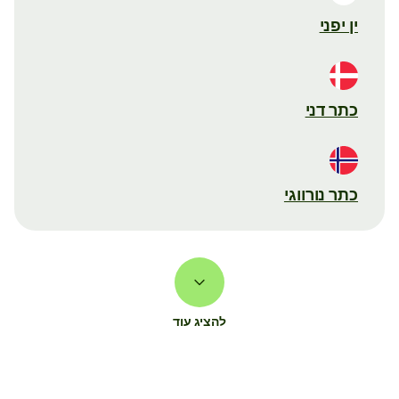
ין יפני
כתר דני
כתר נורווגי
להציג עוד