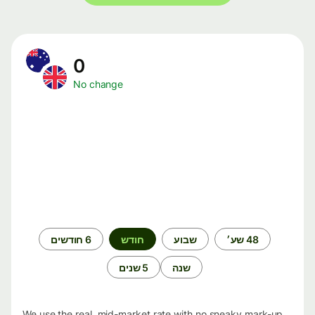
0
No change
תקופת
48 שע׳
שבוע
חודש
6 חודשים
זמן
שנה
5 שנים
We use the real, mid-market rate with no sneaky mark-up