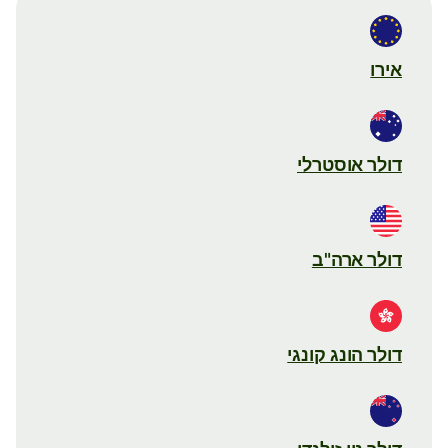
אירו
דולר אוסטרלי
דולר ארה"ב
דולר הונג קונגי