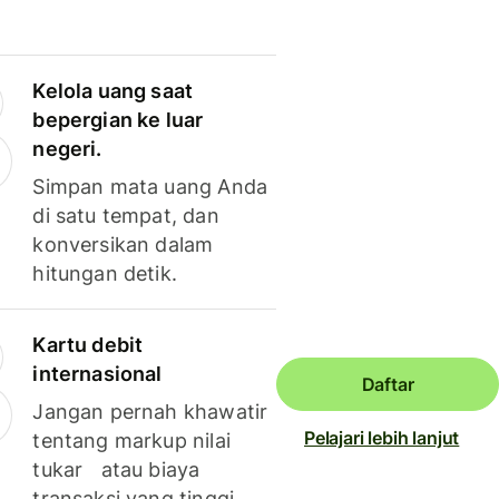
Kelola uang saat
bepergian ke luar
negeri.
Simpan mata uang Anda
di satu tempat, dan
konversikan dalam
hitungan detik.
Kartu debit
internasional
Daftar
Jangan pernah khawatir
Pelajari lebih lanjut
tentang markup nilai
tukar atau biaya
transaksi yang tinggi