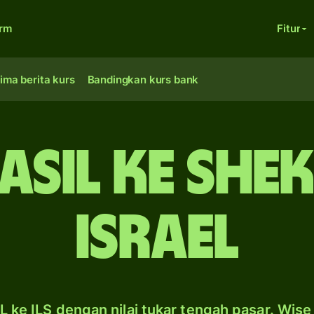
orm
Fitur
ima berita kurs
Bandingkan kurs bank
asil ke she
Israel
L ke ILS dengan nilai tukar tengah pasar. Wise