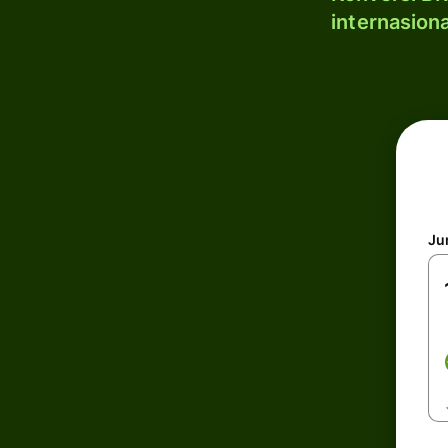
internasion
Ju