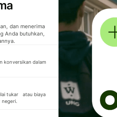
ima
kan, dan menerima
g Anda butuhkan,
annya.
n konversikan dalam
lai tukar atau biaya
 negeri.