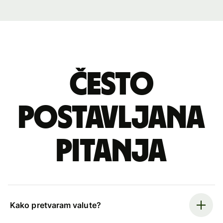
Često
postavljana
pitanja
Kako pretvaram valute?