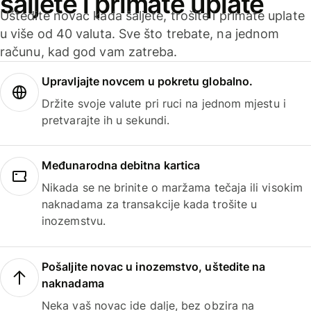
šaljete i primate uplate
Uštedite novac kada šaljete, trošite i primate uplate
u više od 40 valuta. Sve što trebate, na jednom
računu, kad god vam zatreba.
Upravljajte novcem u pokretu globalno.
Držite svoje valute pri ruci na jednom mjestu i
pretvarajte ih u sekundi.
Međunarodna debitna kartica
Nikada se ne brinite o maržama tečaja ili visokim
naknadama za transakcije kada trošite u
inozemstvu.
Pošaljite novac u inozemstvo, uštedite na
naknadama
Neka vaš novac ide dalje, bez obzira na