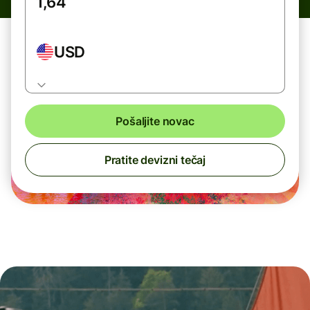
USD
Pošaljite novac
Pratite devizni tečaj