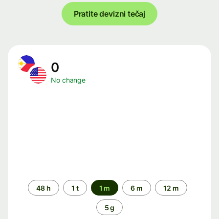
Pratite devizni tečaj
0
No change
Time
48 h
1 t
1 m
6 m
12 m
period
5 g