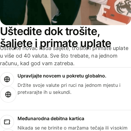
Uštedite dok trošite,
šaljete i primate uplate
Uštedite novac kada šaljete, trošite i primate uplate
u više od 40 valuta. Sve što trebate, na jednom
računu, kad god vam zatreba.
Upravljajte novcem u pokretu globalno.
Držite svoje valute pri ruci na jednom mjestu i
pretvarajte ih u sekundi.
Međunarodna debitna kartica
Nikada se ne brinite o maržama tečaja ili visokim