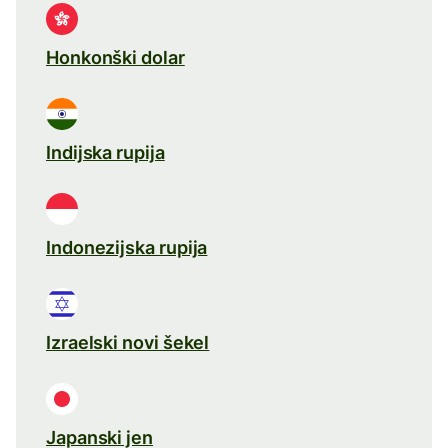
Honkonški dolar
Indijska rupija
Indonezijska rupija
Izraelski novi šekel
Japanski jen