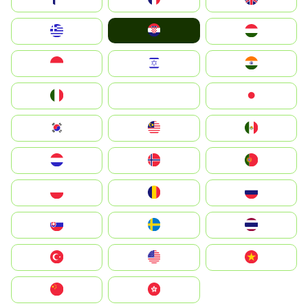
Hrvatska
Greece
Magyarország
Indonesia
Israel
India
Italia
JA
Japan
South Korea
Malay
Mexico
Nederland
Norge
Portugal
Polska
România
Россия
Slovensko
Ruoŧŧa
ไทย
Türkiye
United States
Vietnam
中国
中國香港特別行政區