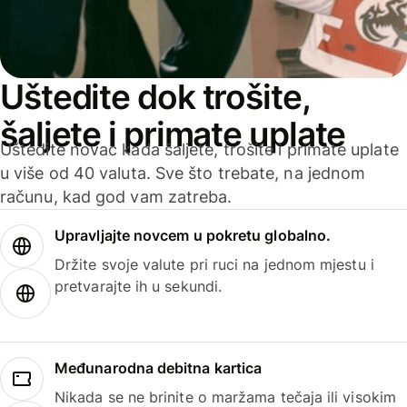
Uštedite dok trošite,
šaljete i primate uplate
Uštedite novac kada šaljete, trošite i primate uplate
u više od 40 valuta. Sve što trebate, na jednom
računu, kad god vam zatreba.
Upravljajte novcem u pokretu globalno.
Držite svoje valute pri ruci na jednom mjestu i
pretvarajte ih u sekundi.
Međunarodna debitna kartica
Nikada se ne brinite o maržama tečaja ili visokim