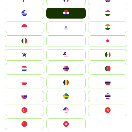
Hrvatska
Greece
Magyarország
Indonesia
Israel
India
Italia
JA
Japan
South Korea
Malay
Mexico
Nederland
Norge
Portugal
Polska
România
Россия
Slovensko
Ruoŧŧa
ไทย
Türkiye
United States
Vietnam
中国
中國香港特別行政區