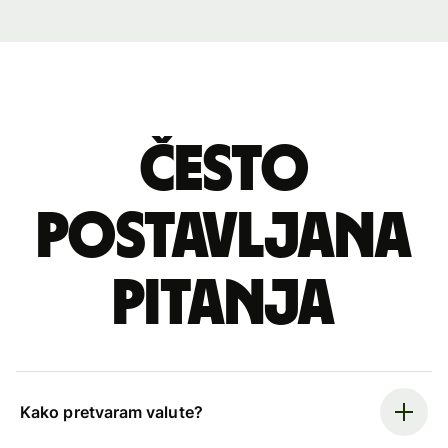
Često
postavljana
pitanja
Kako pretvaram valute?