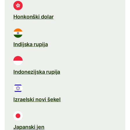
Honkonški dolar
Indijska rupija
Indonezijska rupija
Izraelski novi šekel
Japanski jen