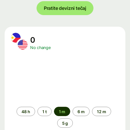
Pratite devizni tečaj
0
No change
Time
48 h
1 t
1 m
6 m
12 m
period
5 g