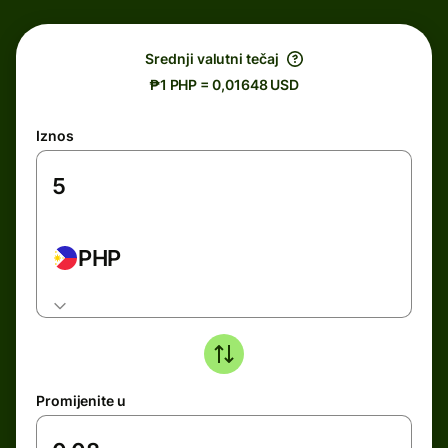
Srednji valutni tečaj
₱1 PHP = 0,01648 USD
Iznos
PHP
Promijenite u