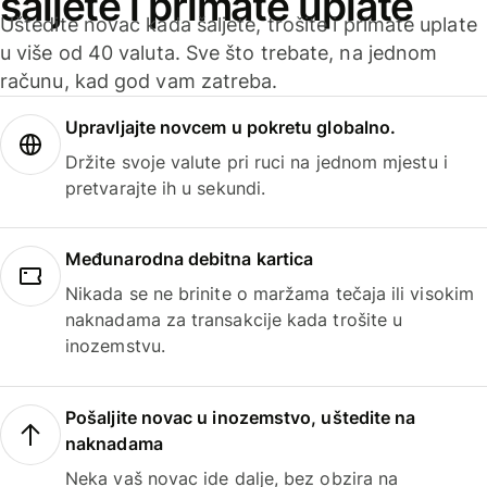
šaljete i primate uplate
Uštedite novac kada šaljete, trošite i primate uplate
u više od 40 valuta. Sve što trebate, na jednom
računu, kad god vam zatreba.
Upravljajte novcem u pokretu globalno.
Držite svoje valute pri ruci na jednom mjestu i
pretvarajte ih u sekundi.
Međunarodna debitna kartica
Nikada se ne brinite o maržama tečaja ili visokim
naknadama za transakcije kada trošite u
inozemstvu.
Pošaljite novac u inozemstvo, uštedite na
naknadama
Neka vaš novac ide dalje, bez obzira na