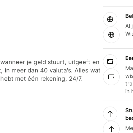
Be
Al 
Wi
Ee
wanneer je geld stuurt, uitgeeft en
Ma
, in meer dan 40 valuta's. Alles wat
wi
 hebt met één rekening, 24/7.
tra
in 
Stu
be
Me