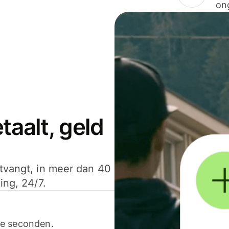
on
aalt, geld
ntvangt, in meer dan 40
ing, 24/7.
ele seconden.