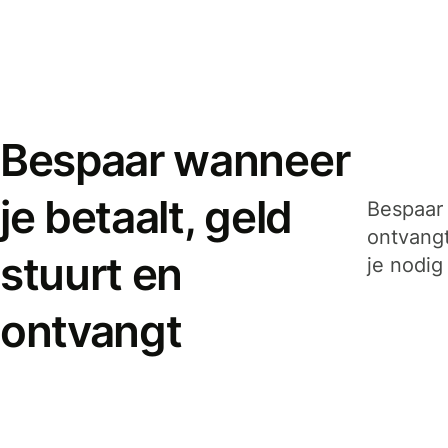
Bespaar wanneer
je betaalt, geld
Bespaar 
ontvangt
stuurt en
je nodig
ontvangt