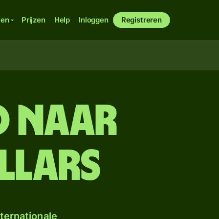
ken
Prijzen
Help
Inloggen
Registreren
so naar
llars
ternationale