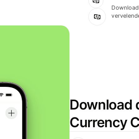
Downloade
vervelend
Download d
Currency C