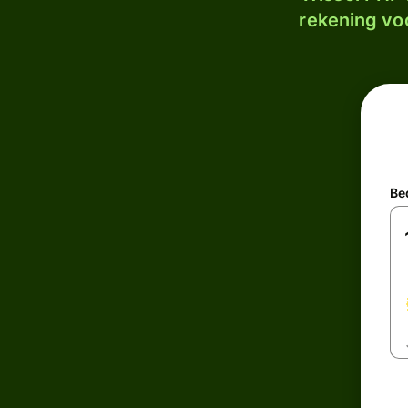
rekening voo
Be