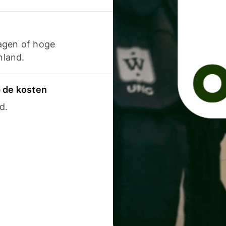
agen of hoge
nland.
p de kosten
d.