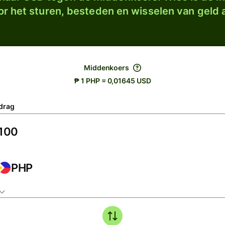
r het sturen, besteden en wisselen van geld a
Middenkoers
₱ 1 PHP = 0,01645 USD
drag
PHP