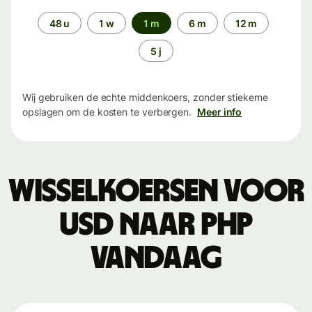
Periode
48 u
1 w
1 m
6 m
12 m
5 j
Wij gebruiken de echte middenkoers, zonder stiekeme
opslagen om de kosten te verbergen.
Meer info
Wisselkoersen voor
USD naar PHP
vandaag