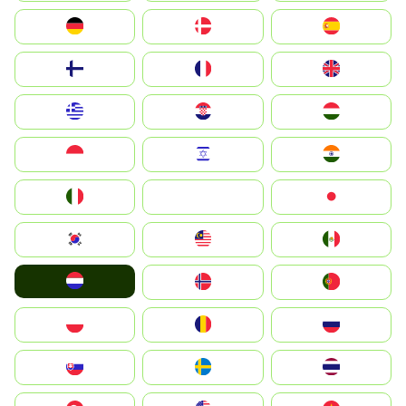
Deutschland
Denmark
España
Suomi
France
United Kingdom
Greece
Hrvatska
Magyarország
Indonesia
Israel
India
Italia
JA
Japan
South Korea
Malay
Mexico
Nederland
Norge
Portugal
Polska
România
Россия
Slovensko
Ruoŧŧa
ไทย