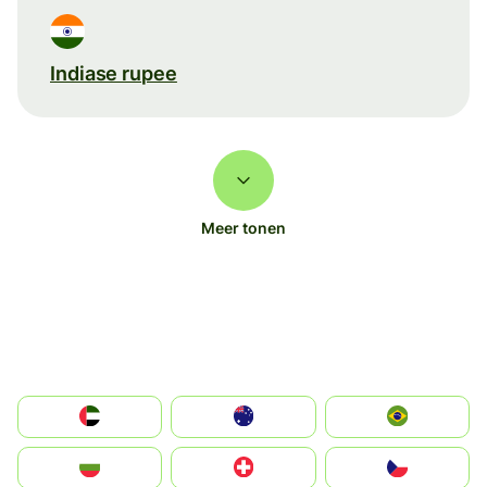
Indiase rupee
Meer tonen
الإمارات العربية المتحدة
Australia
Brazil
България
Switzerland
Czechia