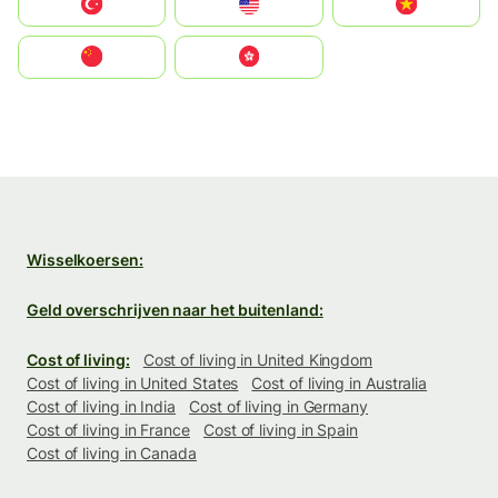
Türkiye
United States
Vietnam
中国
中國香港特別行政區
Wisselkoersen:
Geld overschrijven naar het buitenland:
Cost of living:
Cost of living in United Kingdom
Cost of living in United States
Cost of living in Australia
Cost of living in India
Cost of living in Germany
Cost of living in France
Cost of living in Spain
Cost of living in Canada