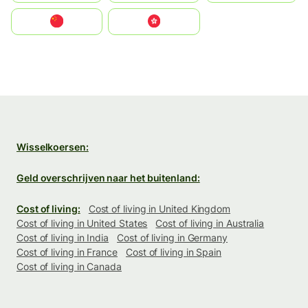
中国
中國香港特別行政區
Wisselkoersen:
Geld overschrijven naar het buitenland:
Cost of living:
Cost of living in United Kingdom
Cost of living in United States
Cost of living in Australia
Cost of living in India
Cost of living in Germany
Cost of living in France
Cost of living in Spain
Cost of living in Canada