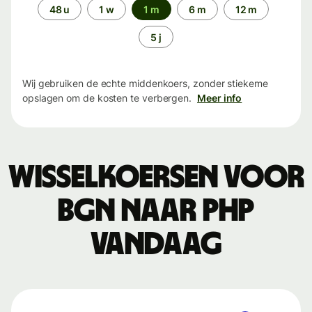
Periode
48 u
1 w
1 m
6 m
12 m
5 j
Wij gebruiken de echte middenkoers, zonder stiekeme
opslagen om de kosten te verbergen.
Meer info
Wisselkoersen voor
BGN naar PHP
vandaag