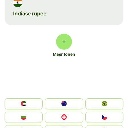
Indiase rupee
Meer tonen
الإمارات العربية المتحدة
Australia
Brazil
България
Switzerland
Czechia