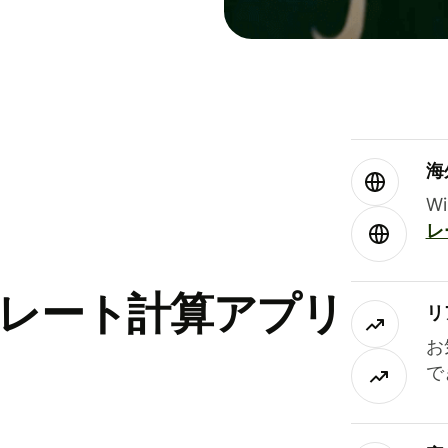
海
W
レ
替レート計算アプリ
リ
お
で