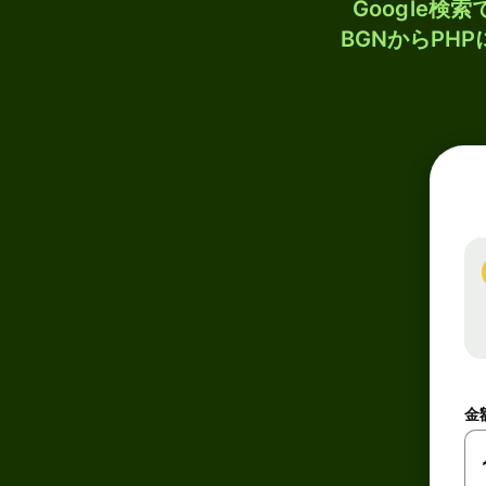
Google
BGNからPH
金