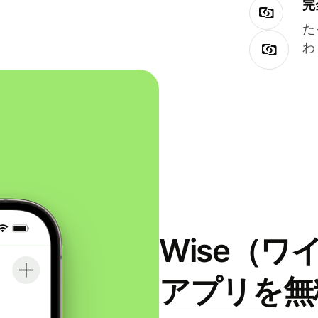
完
た
わ
Wise（
アプリを無