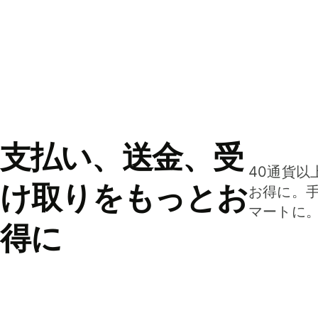
支払い、送金、受
40通貨以
け取りをもっとお
お得に。
マートに
得に