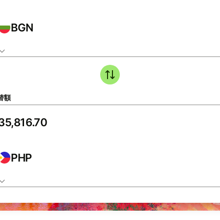
BGN
替額
PHP