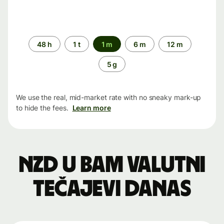
Time
48 h
1 t
1 m
6 m
12 m
period
5 g
We use the real, mid-market rate with no sneaky mark-up
to hide the fees.
Learn more
NZD u BAM valutni
tečajevi danas