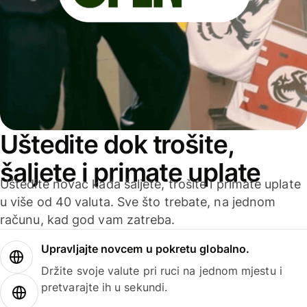
Uštedite dok trošite,
šaljete i primate uplate
Uštedite novac kada šaljete, trošite i primate uplate
u više od 40 valuta. Sve što trebate, na jednom
računu, kad god vam zatreba.
Upravljajte novcem u pokretu globalno.
Držite svoje valute pri ruci na jednom mjestu i
pretvarajte ih u sekundi.