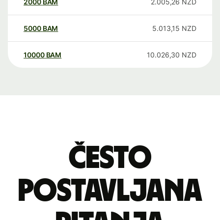
2000
BAM
2.005,26
NZD
5000
BAM
5.013,15
NZD
10000
BAM
10.026,30
NZD
Često
postavljana