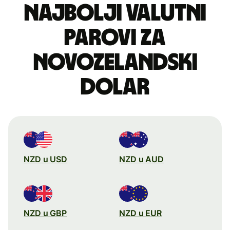
Najbolji valutni
parovi za
novozelandski
dolar
NZD u USD
NZD u AUD
NZD u GBP
NZD u EUR