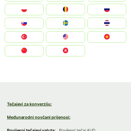
Polska
România
Россия
Slovensko
Ruoŧŧa
ไทย
Türkiye
United States
Vietnam
中国
中國香港特別行政區
Tečajevi za konverziju:
Međunarodni novčani prijenosi:
Povijesni tečajevi valuta:
Povijesni tečaj AUD