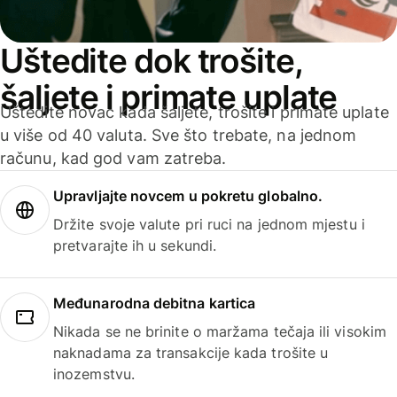
Uštedite dok trošite,
šaljete i primate uplate
Uštedite novac kada šaljete, trošite i primate uplate
u više od 40 valuta. Sve što trebate, na jednom
računu, kad god vam zatreba.
Upravljajte novcem u pokretu globalno.
Držite svoje valute pri ruci na jednom mjestu i
pretvarajte ih u sekundi.
Međunarodna debitna kartica
Nikada se ne brinite o maržama tečaja ili visokim
naknadama za transakcije kada trošite u
inozemstvu.