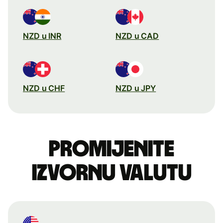
NZD u INR
NZD u CAD
NZD u CHF
NZD u JPY
Promijenite
izvornu valutu