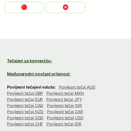
中国
中國香港特別行政區
Tečajevi za konverziju:
Međunarodni novčani prijenosi:
Povijesni tečajevi valuta:
Povijesni tečaj AUD
Povijesni tečaj GBP
Povijesni tečaj MXN
Povijesni tečaj EUR
Povijesni tečaj JPY
Povijesni tečaj CAD
Povijesni tečaj INR
Povijesni tečaj NZD
Povijesni tečaj ZAR
Povijesni tečaj SGD
Povijesni tečaj USD
Povijesni tečaj CHF
Povijesni tečaj IDR