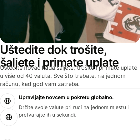
Uštedite dok trošite,
šaljete i primate uplate
Uštedite novac kada šaljete, trošite i primate uplate
u više od 40 valuta. Sve što trebate, na jednom
računu, kad god vam zatreba.
Upravljajte novcem u pokretu globalno.
Držite svoje valute pri ruci na jednom mjestu i
pretvarajte ih u sekundi.