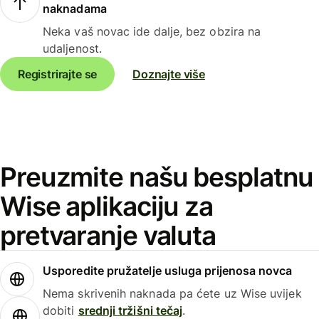
naknadama
Neka vaš novac ide dalje, bez obzira na
udaljenost.
Registrirajte se
Doznajte više
Preuzmite našu besplatnu
Wise aplikaciju za
pretvaranje valuta
Usporedite pružatelje usluga prijenosa novca
Nema skrivenih naknada pa ćete uz Wise uvijek
dobiti
srednji tržišni tečaj
.