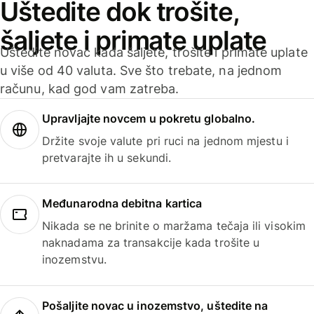
Uštedite dok trošite,
šaljete i primate uplate
Uštedite novac kada šaljete, trošite i primate uplate
u više od 40 valuta. Sve što trebate, na jednom
računu, kad god vam zatreba.
Upravljajte novcem u pokretu globalno.
Držite svoje valute pri ruci na jednom mjestu i
pretvarajte ih u sekundi.
Međunarodna debitna kartica
Nikada se ne brinite o maržama tečaja ili visokim
naknadama za transakcije kada trošite u
inozemstvu.
Pošaljite novac u inozemstvo, uštedite na