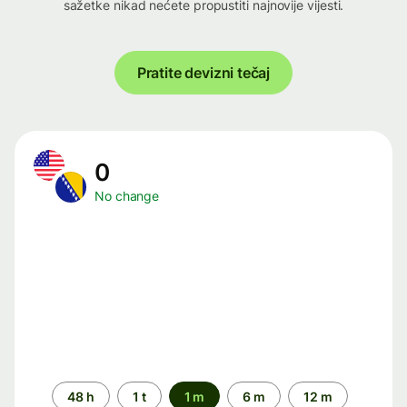
sažetke nikad nećete propustiti najnovije vijesti.
Pratite devizni tečaj
0
No change
Time
48 h
1 t
1 m
6 m
12 m