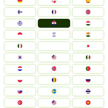
Deutschland
Denmark
España
Suomi
France
United Kingdom
Hrvatska
Greece
Magyarország
Indonesia
Israel
India
Italia
JA
Japan
South Korea
Malay
Mexico
Nederland
Norge
Portugal
Polska
România
Россия
Slovensko
Ruoŧŧa
ไทย
Türkiye
United States
Vietnam