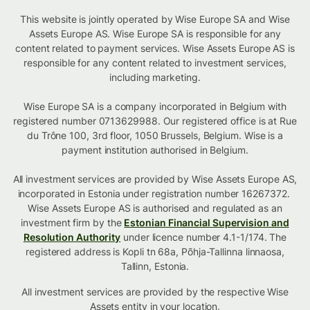
This website is jointly operated by Wise Europe SA and Wise
Assets Europe AS. Wise Europe SA is responsible for any
content related to payment services. Wise Assets Europe AS is
responsible for any content related to investment services,
including marketing.
Wise Europe SA is a company incorporated in Belgium with
registered number 0713629988. Our registered office is at Rue
du Trône 100, 3rd floor, 1050 Brussels, Belgium. Wise is a
payment institution authorised in Belgium.
All investment services are provided by Wise Assets Europe AS,
incorporated in Estonia under registration number 16267372.
Wise Assets Europe AS is authorised and regulated as an
investment firm by the
Estonian Financial Supervision and
Resolution Authority
under licence number 4.1-1/174. The
registered address is Kopli tn 68a, Põhja-Tallinna linnaosa,
Tallinn, Estonia.
All investment services are provided by the respective Wise
Assets
entity in your location
.