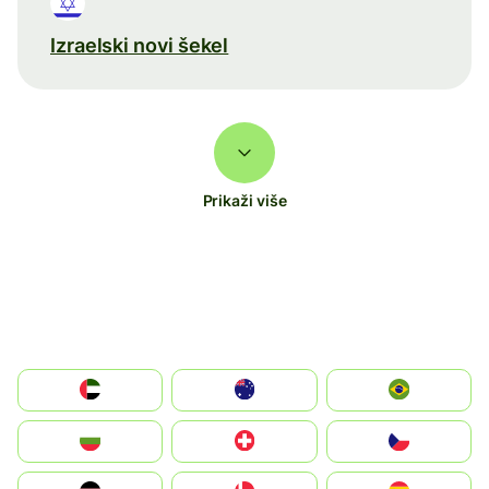
Izraelski novi šekel
Prikaži više
الإمارات العربية المتحدة
Australia
Brazil
България
Switzerland
Czechia