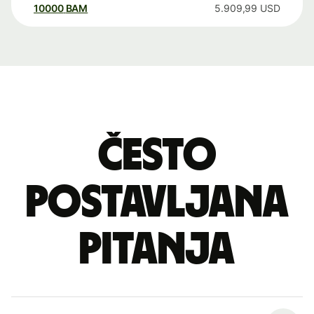
10000
BAM
5.909,99
USD
Često
postavljana
pitanja