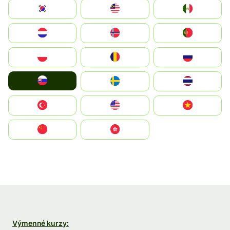
South Korea
Malay
Mexico
Nederland
Norge
Portugal
Polska
România
Россия
Slovensko
Ruoŧŧa
ไทย
Türkiye
United States
Vietnam
中国
中國香港特別行政區
Výmenné kurzy: