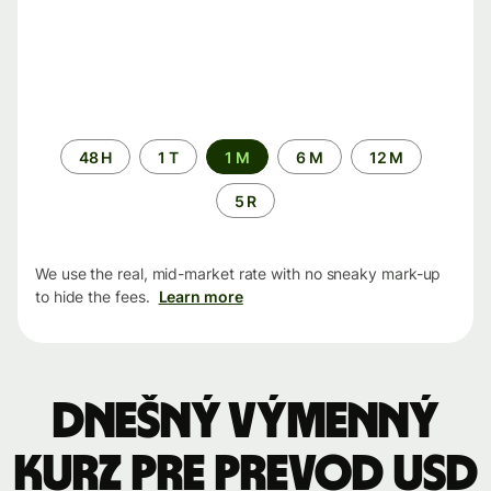
Time
48 H
1 T
1 M
6 M
12 M
period
5 R
We use the real, mid-market rate with no sneaky mark-up
to hide the fees.
Learn more
Dnešný výmenný
kurz pre prevod USD