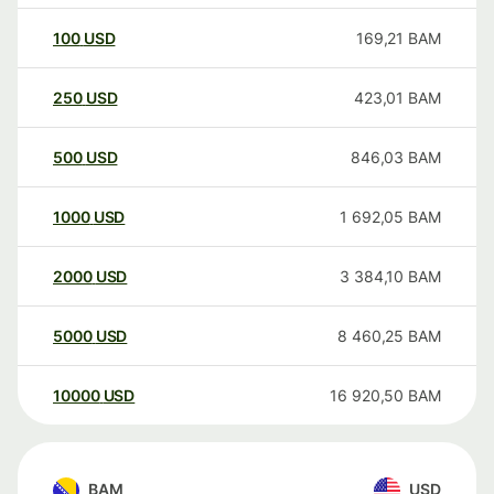
100
USD
169,21
BAM
250
USD
423,01
BAM
500
USD
846,03
BAM
1000
USD
1 692,05
BAM
2000
USD
3 384,10
BAM
5000
USD
8 460,25
BAM
10000
USD
16 920,50
BAM
BAM
USD