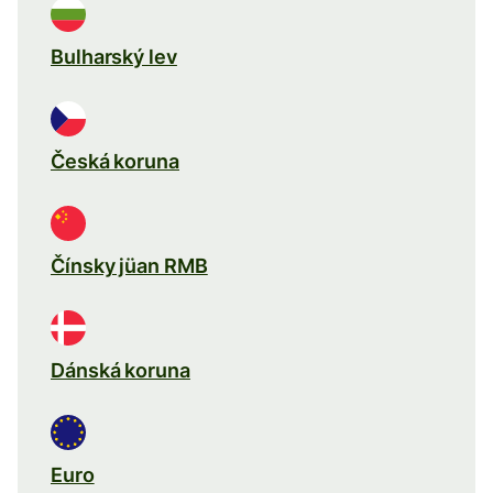
Bulharský lev
Česká koruna
Čínsky jüan RMB
Dánská koruna
Euro