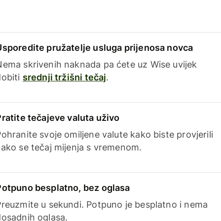
Usporedite pružatelje usluga prijenosa novca
Nema skrivenih naknada pa ćete uz Wise uvijek
dobiti
srednji tržišni tečaj
.
Pratite tečajeve valuta uživo
ohranite svoje omiljene valute kako biste provjerili
kako se tečaj mijenja s vremenom.
Potpuno besplatno, bez oglasa
Preuzmite u sekundi. Potpuno je besplatno i nema
dosadnih oglasa.