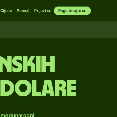
Cijene
Pomoć
Prijavi se
Registrirajte se
nskih
 dolare
e međunarodni