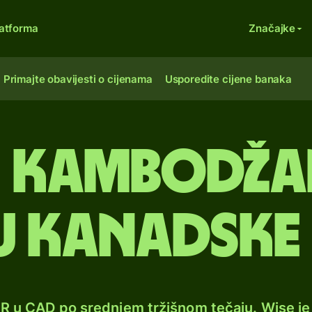
atforma
Značajke
Primajte obavijesti o cijenama
Usporedite cijene banaka
0 kambodža
 u kanadske
HR u CAD po srednjem tržišnom tečaju. Wise j