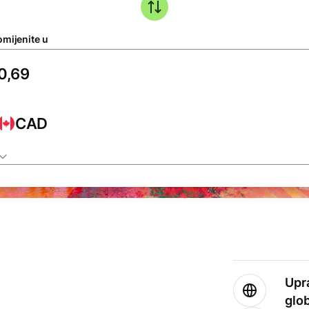
omijenite u
CAD
Upr
glo