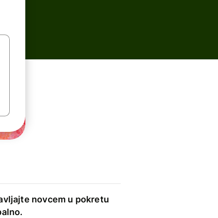
avljajte novcem u pokretu
balno.