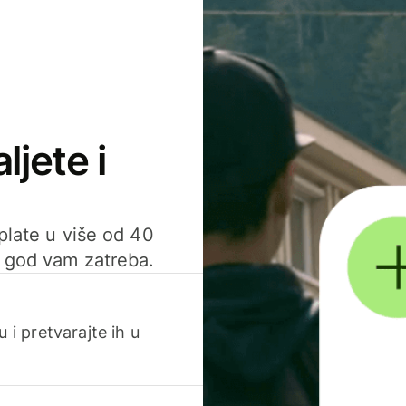
ljete i
uplate u više od 40
d god vam zatreba.
 i pretvarajte ih u