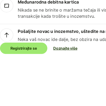
Međunarodna debitna kartica
Nikada se ne brinite o maržama tečaja ili 
transakcije kada trošite u inozemstvu.
Pošaljite novac u inozemstvo, uštedite n
Neka vaš novac ide dalje, bez obzira na uda
Registrirajte se
Doznajte više