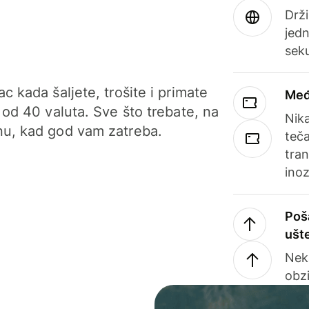
Drži
jedn
sek
c kada šaljete, trošite i primate
Međ
 od 40 valuta. Sve što trebate, na
Nik
u, kad god vam zatreba.
teča
tran
ino
Poš
ušt
Nek
obzi