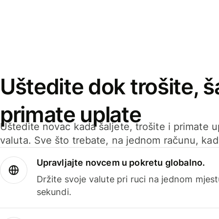
Uštedite dok trošite, ša
primate uplate
Uštedite novac kada šaljete, trošite i primate 
valuta. Sve što trebate, na jednom računu, ka
Upravljajte novcem u pokretu globalno.
Držite svoje valute pri ruci na jednom mjestu
sekundi.