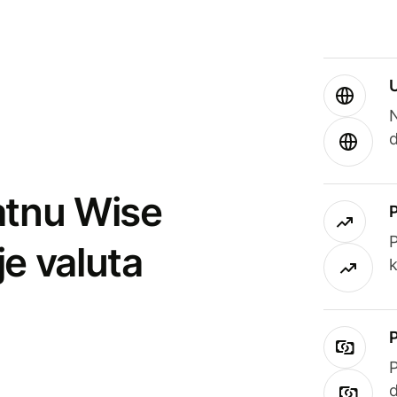
atnu Wise
P
je valuta