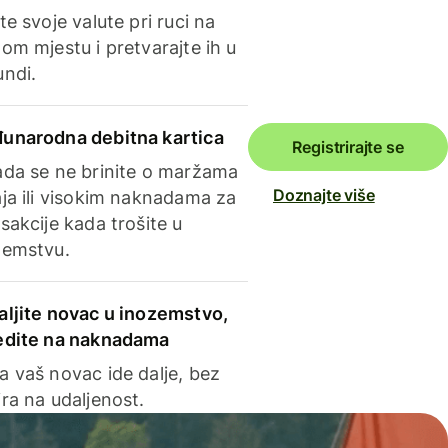
te svoje valute pri ruci na
om mjestu i pretvarajte ih u
undi.
unarodna debitna kartica
Registrirajte se
ada se ne brinite o maržama
Doznajte više
ja ili visokim naknadama za
sakcije kada trošite u
zemstvu.
aljite novac u inozemstvo,
edite na naknadama
a vaš novac ide dalje, bez
ra na udaljenost.