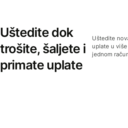
Uštedite dok
Uštedite nova
trošite, šaljete i
uplate u više
jednom račun
primate uplate