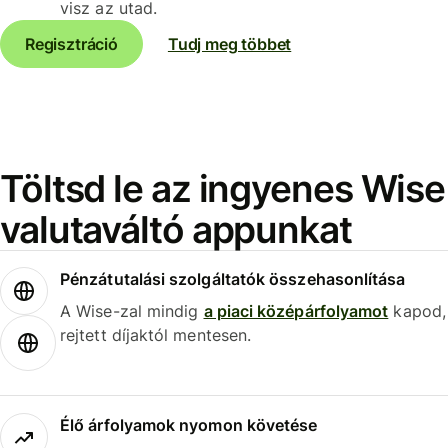
visz az utad.
Regisztráció
Tudj meg többet
Töltsd le az ingyenes Wise
valutaváltó appunkat
Pénzátutalási szolgáltatók összehasonlítása
A Wise-zal mindig
a piaci középárfolyamot
kapod,
rejtett díjaktól mentesen.
Élő árfolyamok nyomon követése