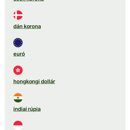
dán korona
euró
hongkongi dollár
indiai rúpia