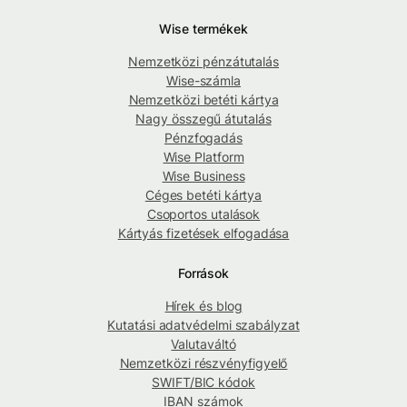
Wise termékek
Nemzetközi pénzátutalás
Wise-számla
Nemzetközi betéti kártya
Nagy összegű átutalás
Pénzfogadás
Wise Platform
Wise Business
Céges betéti kártya
Csoportos utalások
Kártyás fizetések elfogadása
Források
Hírek és blog
Kutatási adatvédelmi szabályzat
Valutaváltó
Nemzetközi részvényfigyelő
SWIFT/BIC kódok
IBAN számok