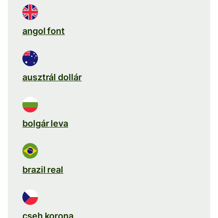
angol font
ausztrál dollár
bolgár leva
brazil real
cseh korona