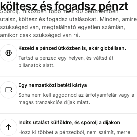
költesz és fogadsz pénzt
Spórolj, miközben több mint 40 pénznemben
utalsz, költesz és fogadsz utalásokat. Minden, amire
szükséged van, megtalálható egyetlen számlán,
amikor csak szükséged van rá.
Kezeld a pénzed útközben is, akár globálisan.
Tartsd a pénzed egy helyen, és váltsd át
pillanatok alatt.
Egy nemzetközi betéti kártya
Soha nem kell aggódnod az árfolyamfelár vagy a
magas tranzakciós díjak miatt.
Indíts utalást külföldre, és spórolj a díjakon
Hozz ki többet a pénzedből, nem számít, merre