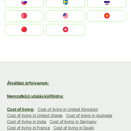
Slovensko
Ruoŧŧa
ไทย
Türkiye
United States
Vietnam
中国
中國香港特別行政區
Átváltási árfolyamok:
Nemzetközi utalás külföldre:
Cost of living:
Cost of living in United Kingdom
Cost of living in United States
Cost of living in Australia
Cost of living in India
Cost of living in Germany
Cost of living in France
Cost of living in Spain