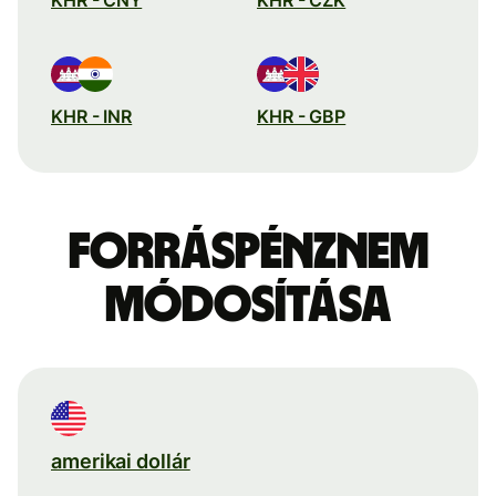
KHR - INR
KHR - GBP
Forráspénznem
módosítása
amerikai dollár