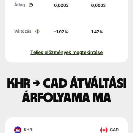
Átlag
0,0003
0,0003
Változás
-1.92
%
1.42
%
Teljes előzmények megtekintése
KHR → CAD átváltási
árfolyama ma
KHR
CAD