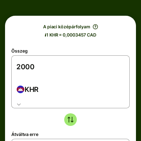
A piaci középárfolyam
៛1 KHR = 0,0003457 CAD
Összeg
KHR
Átváltva erre