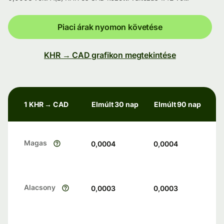
Piaci árak nyomon követése
KHR → CAD grafikon megtekintése
1 KHR → CAD
Elmúlt 30 nap
Elmúlt 90 nap
Magas
0,0004
0,0004
Alacsony
0,0003
0,0003