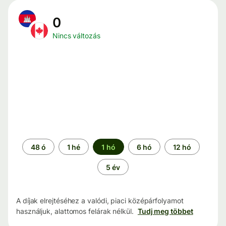
0
Nincs változás
Időszak
48 ó
1 hé
1 hó
6 hó
12 hó
5 év
A díjak elrejtéséhez a valódi, piaci középárfolyamot
használjuk, alattomos felárak nélkül.
Tudj meg többet