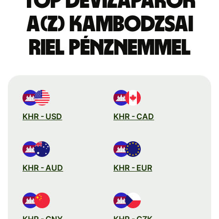
Top devizapárok
a(z) kambodzsai
riel pénznemmel
KHR - USD
KHR - CAD
KHR - AUD
KHR - EUR
KHR - CNY
KHR - CZK