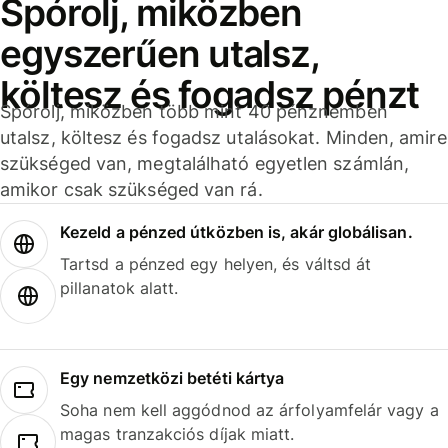
Spórolj, miközben
egyszerűen utalsz,
költesz és fogadsz pénzt
Spórolj, miközben több mint 40 pénznemben
utalsz, költesz és fogadsz utalásokat. Minden, amire
szükséged van, megtalálható egyetlen számlán,
amikor csak szükséged van rá.
Kezeld a pénzed útközben is, akár globálisan.
Tartsd a pénzed egy helyen, és váltsd át
pillanatok alatt.
Egy nemzetközi betéti kártya
Soha nem kell aggódnod az árfolyamfelár vagy a
magas tranzakciós díjak miatt.