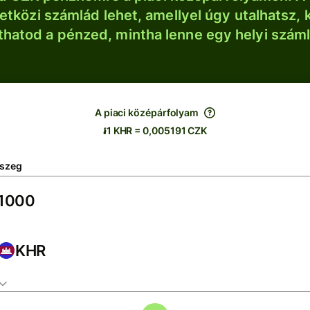
tközi számlád lehet, amellyel úgy utalhatsz, 
thatod a pénzed, mintha lenne egy helyi szám
A piaci középárfolyam
៛1 KHR = 0,005191 CZK
szeg
KHR