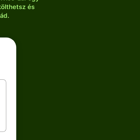
költhetsz és
lád.