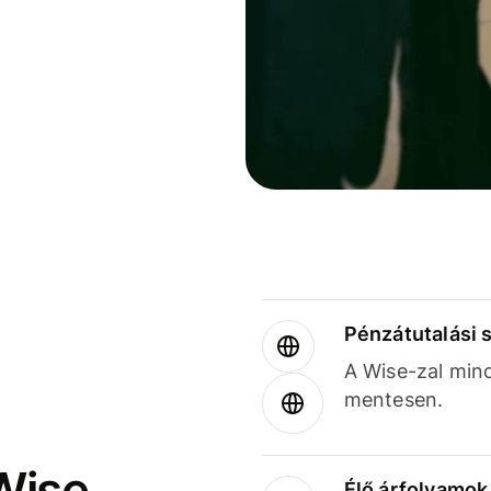
Pénzátutalási 
A Wise-zal min
mentesen.
Wise
Élő árfolyamo