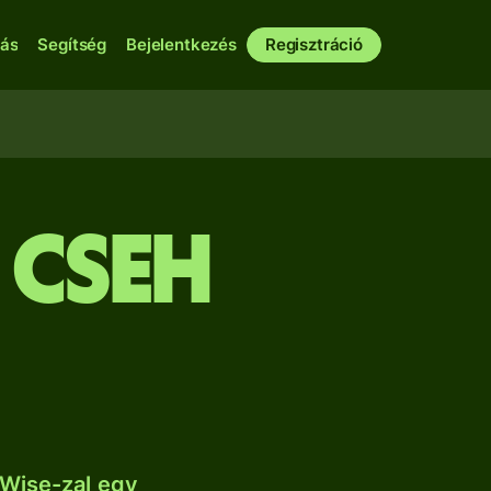
bás
Segítség
Bejelentkezés
Regisztráció
 cseh
 Wise-zal egy