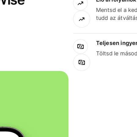
Mentsd el a ked
tudd az átváltá
Teljesen ingye
Töltsd le másod