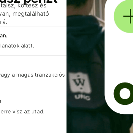
alsz, költesz és
van, megtalálható
rá.
an.
lanatok alatt.
vagy a magas tranzakciós
n
rre visz az utad.