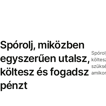
Spórolj, miközben
Spórol
egyszerűen utalsz,
költes
szüksé
költesz és fogadsz
amikor
pénzt