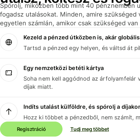
Spórolj, miközben több mint 40 pénznemben ut
fogadsz utalásokat. Minden, amire szükséged 
egyetlen számlán, amikor csak szükséged van 
Kezeld a pénzed útközben is, akár globális
Tartsd a pénzed egy helyen, és váltsd át pil
Egy nemzetközi betéti kártya
Soha nem kell aggódnod az árfolyamfelár 
díjak miatt.
Indíts utalást külföldre, és spórolj a díjako
Hozz ki többet a pénzedből, nem számít, me
Regisztráció
Tudj meg többet