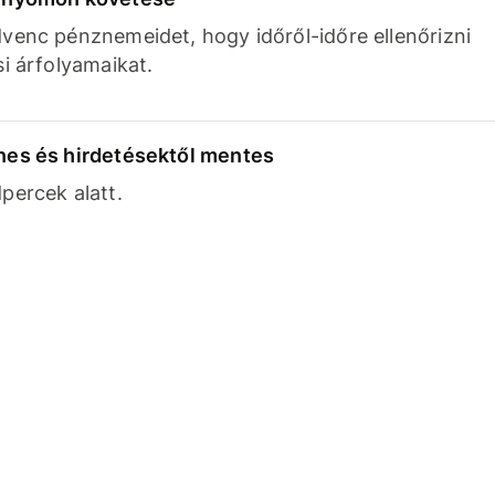
venc pénznemeidet, hogy időről-időre ellenőrizni
si árfolyamaikat.
nes és hirdetésektől mentes
percek alatt.