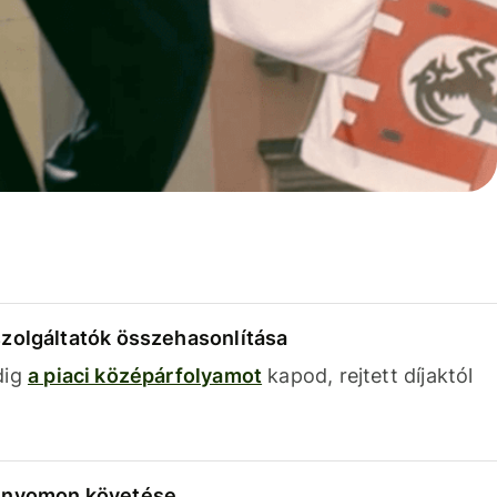
szolgáltatók összehasonlítása
dig
a piaci középárfolyamot
kapod, rejtett díjaktól
k nyomon követése