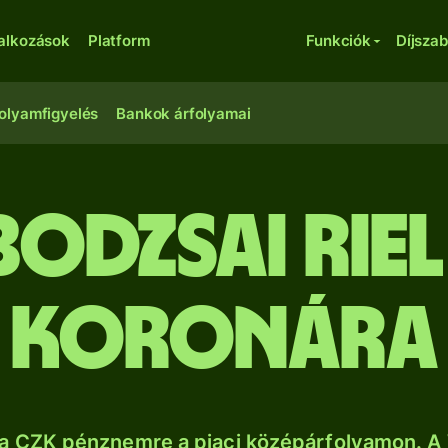
lalkozások
Platform
Funkciók
Díjsza
olyamfigyelés
Bankok árfolyamai
odzsai riel
koronára
a CZK pénznemre a piaci középárfolyamon. A