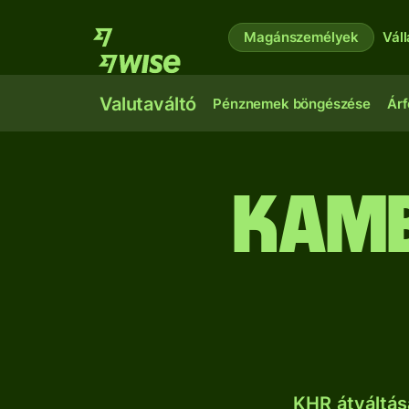
Magánszemélyek
Vál
Valutaváltó
Pénznemek böngészése
Árf
kamb
KHR átváltás