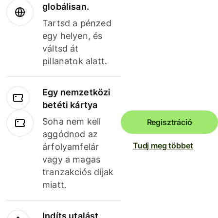
globálisan.
Tartsd a pénzed
egy helyen, és
váltsd át
pillanatok alatt.
Egy nemzetközi
betéti kártya
Soha nem kell
Regisztráció
aggódnod az
Tudj meg többet
árfolyamfelár
vagy a magas
tranzakciós díjak
miatt.
Indíts utalást