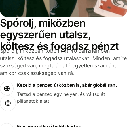
Spórolj, miközben
egyszerűen utalsz,
költesz és fogadsz pénzt
Spórolj, miközben több mint 40 pénznemben
utalsz, költesz és fogadsz utalásokat. Minden, amire
szükséged van, megtalálható egyetlen számlán,
amikor csak szükséged van rá.
Kezeld a pénzed útközben is, akár globálisan.
Tartsd a pénzed egy helyen, és váltsd át
pillanatok alatt.
Egy nemzetközi betéti kártya