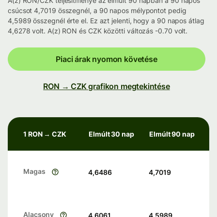
A(z) RON/CZK teljesítménye az elmúlt 90 napban a 90 napos
csúcsot 4,7019 összegnél, a 90 napos mélypontot pedig
4,5989 összegnél érte el. Ez azt jelenti, hogy a 90 napos átlag
4,6278 volt. A(z) RON és CZK közötti változás -0.70 volt.
Piaci árak nyomon követése
RON → CZK grafikon megtekintése
1 RON → CZK
Elmúlt 30 nap
Elmúlt 90 nap
Magas
4,6486
4,7019
Alacsony
4,6061
4,5989