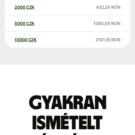
2000
CZK
432,24
RON
5000
CZK
1080,59
RON
10000
CZK
2161,18
RON
Gyakran
ismételt