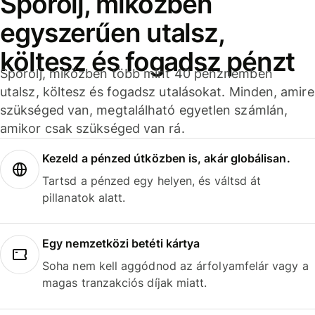
Spórolj, miközben
egyszerűen utalsz,
költesz és fogadsz pénzt
Spórolj, miközben több mint 40 pénznemben
utalsz, költesz és fogadsz utalásokat. Minden, amire
szükséged van, megtalálható egyetlen számlán,
amikor csak szükséged van rá.
Kezeld a pénzed útközben is, akár globálisan.
Tartsd a pénzed egy helyen, és váltsd át
pillanatok alatt.
Egy nemzetközi betéti kártya
Soha nem kell aggódnod az árfolyamfelár vagy a
magas tranzakciós díjak miatt.