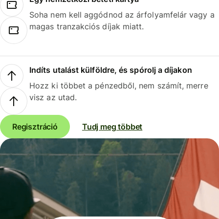
Soha nem kell aggódnod az árfolyamfelár vagy a
magas tranzakciós díjak miatt.
Indíts utalást külföldre, és spórolj a díjakon
Hozz ki többet a pénzedből, nem számít, merre
visz az utad.
Regisztráció
Tudj meg többet