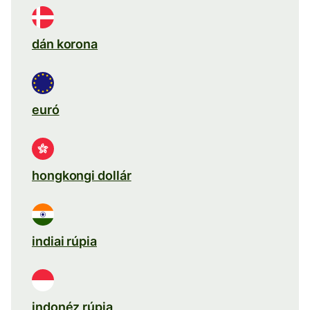
dán korona
euró
hongkongi dollár
indiai rúpia
indonéz rúpia