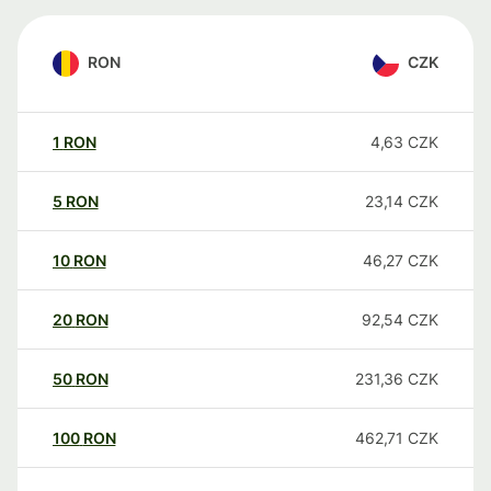
RON
CZK
1
RON
4,63
CZK
5
RON
23,14
CZK
10
RON
46,27
CZK
20
RON
92,54
CZK
50
RON
231,36
CZK
100
RON
462,71
CZK