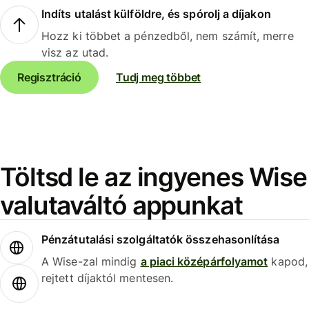
Indíts utalást külföldre, és spórolj a díjakon
Hozz ki többet a pénzedből, nem számít, merre
visz az utad.
Regisztráció
Tudj meg többet
Töltsd le az ingyenes Wise
valutaváltó appunkat
Pénzátutalási szolgáltatók összehasonlítása
A Wise-zal mindig
a piaci középárfolyamot
kapod,
rejtett díjaktól mentesen.