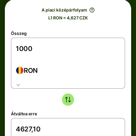
A piaci középárfolyam
L1 RON = 4,627 CZK
Összeg
RON
Átváltva erre