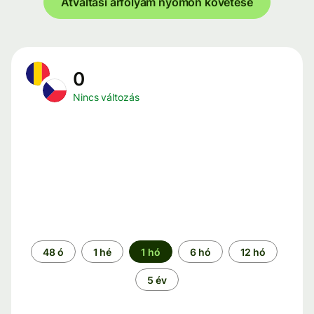
Átváltási árfolyam nyomon követése
0
Nincs változás
Időszak
48 ó
1 hé
1 hó
6 hó
12 hó
5 év