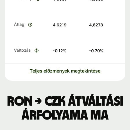
Átlag
4,6219
4,6278
Változás
-0.12
%
-0.70
%
Teljes előzmények megtekintése
RON → CZK átváltási
árfolyama ma