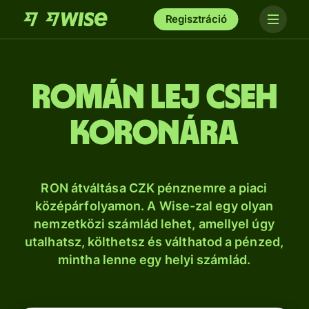
Regisztráció
román lej cseh
koronára
RON átváltása CZK pénznemre a piaci
középárfolyamon. A Wise-zal egy olyan
nemzetközi számlád lehet, amellyel úgy
utalhatsz, költhetsz és válthatod a pénzed,
mintha lenne egy helyi számlád.