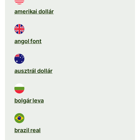
amerikai dollár
angol font
ausztrál dollár
bolgár leva
brazil real