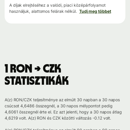
A díjak elrejtéséhez a valódi, piaci középárfolyamot
használjuk, alattomos felárak nélkül.
Tudj meg többet
1 RON → CZK
statisztikák
A(z) RON/CZK teljesítménye az elmúlt 30 napban a 30 napos
csúcsot 4,6486 összegnél, a 30 napos mélypontot pedig
4,6061 összegnél érte el. Ez azt jelenti, hogy a 30 napos átlag
4,6219 volt. A(z) RON és CZK közötti változás -0.12 volt.