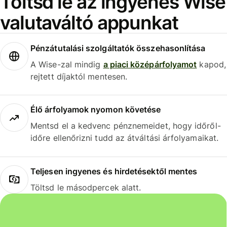
Töltsd le az ingyenes Wise
valutaváltó appunkat
Pénzátutalási szolgáltatók összehasonlítása
A Wise-zal mindig
a piaci középárfolyamot
kapod,
rejtett díjaktól mentesen.
Élő árfolyamok nyomon követése
Mentsd el a kedvenc pénznemeidet, hogy időről-
időre ellenőrizni tudd az átváltási árfolyamaikat.
Teljesen ingyenes és hirdetésektől mentes
Töltsd le másodpercek alatt.