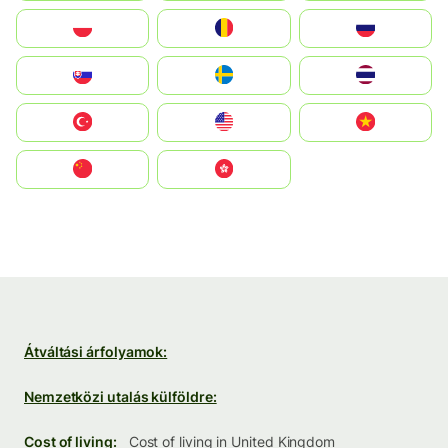
Polska
România
Россия
Slovensko
Ruoŧŧa
ไทย
Türkiye
United States
Vietnam
中国
中國香港特別行政區
Átváltási árfolyamok:
Nemzetközi utalás külföldre:
Cost of living:
Cost of living in United Kingdom