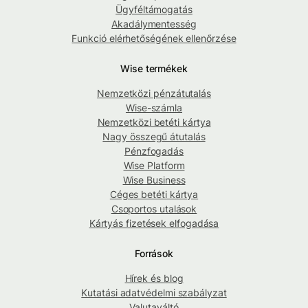
Ügyféltámogatás
Akadálymentesség
Funkció elérhetőségének ellenőrzése
Wise termékek
Nemzetközi pénzátutalás
Wise-számla
Nemzetközi betéti kártya
Nagy összegű átutalás
Pénzfogadás
Wise Platform
Wise Business
Céges betéti kártya
Csoportos utalások
Kártyás fizetések elfogadása
Források
Hírek és blog
Kutatási adatvédelmi szabályzat
Valutaváltó