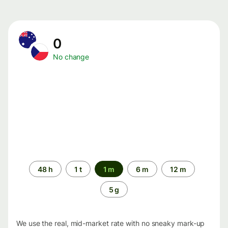
0
No change
Time
48 h
1 t
1 m
6 m
12 m
period
5 g
We use the real, mid-market rate with no sneaky mark-up