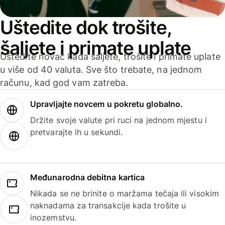
Uštedite dok trošite,
šaljete i primate uplate
Uštedite novac kada šaljete, trošite i primate uplate
u više od 40 valuta. Sve što trebate, na jednom
računu, kad god vam zatreba.
Upravljajte novcem u pokretu globalno.
Držite svoje valute pri ruci na jednom mjestu i
pretvarajte ih u sekundi.
Međunarodna debitna kartica
Nikada se ne brinite o maržama tečaja ili visokim
naknadama za transakcije kada trošite u
inozemstvu.