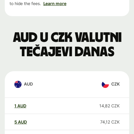
to hide the fees.
Learn more
AUD u CZK valutni
tečajevi danas
AUD
CZK
1
AUD
14,82
CZK
5
AUD
74,12
CZK