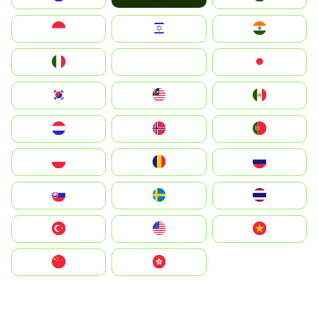
Indonesia
Israel
India
Italia
JA
Japan
South Korea
Malay
Mexico
Nederland
Norge
Portugal
Polska
România
Россия
Slovensko
Ruoŧŧa
ไทย
Türkiye
United States
Vietnam
中国
中國香港特別行政區