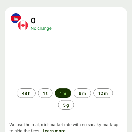
0
No change
Time
48 h
1 t
1 m
6 m
12 m
period
5 g
We use the real, mid-market rate with no sneaky mark-up
to hide the fees.
Learn more