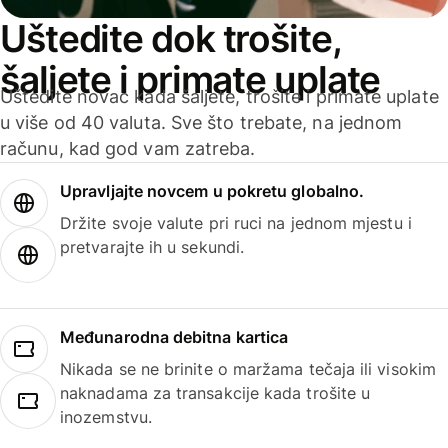
Uštedite dok trošite,
šaljete i primate uplate
Uštedite novac kada šaljete, trošite i primate uplate
u više od 40 valuta. Sve što trebate, na jednom
računu, kad god vam zatreba.
Upravljajte novcem u pokretu globalno.
Držite svoje valute pri ruci na jednom mjestu i
pretvarajte ih u sekundi.
Međunarodna debitna kartica
Nikada se ne brinite o maržama tečaja ili visokim
naknadama za transakcije kada trošite u
inozemstvu.