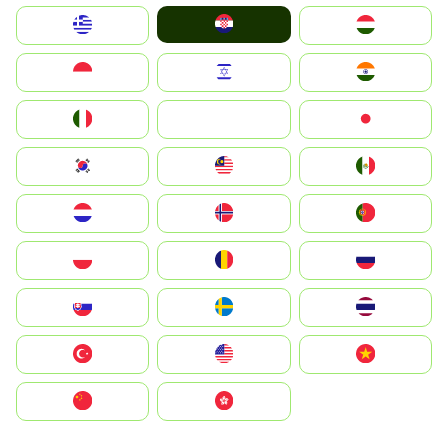
Hrvatska
Greece
Magyarország
Indonesia
Israel
India
Italia
JA
Japan
South Korea
Malay
Mexico
Nederland
Norge
Portugal
Polska
România
Россия
Slovensko
Ruoŧŧa
ไทย
Türkiye
United States
Vietnam
中国
中國香港特別行政區