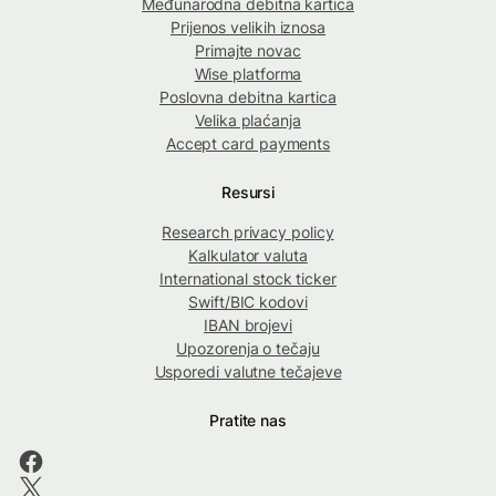
Međunarodna debitna kartica
Prijenos velikih iznosa
Primajte novac
Wise platforma
Poslovna debitna kartica
Velika plaćanja
Accept card payments
Resursi
Research privacy policy
Kalkulator valuta
International stock ticker
Swift/BIC kodovi
IBAN brojevi
Upozorenja o tečaju
Usporedi valutne tečajeve
Pratite nas