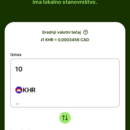
ima lokalno stanovništvo.
Srednji valutni tečaj
៛1 KHR = 0,0003456 CAD
Iznos
KHR