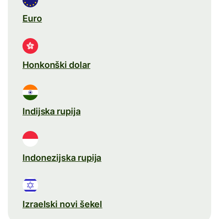
Euro
Honkonški dolar
Indijska rupija
Indonezijska rupija
Izraelski novi šekel