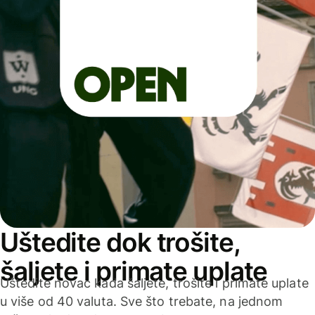
Uštedite dok trošite,
šaljete i primate uplate
Uštedite novac kada šaljete, trošite i primate uplate
u više od 40 valuta. Sve što trebate, na jednom