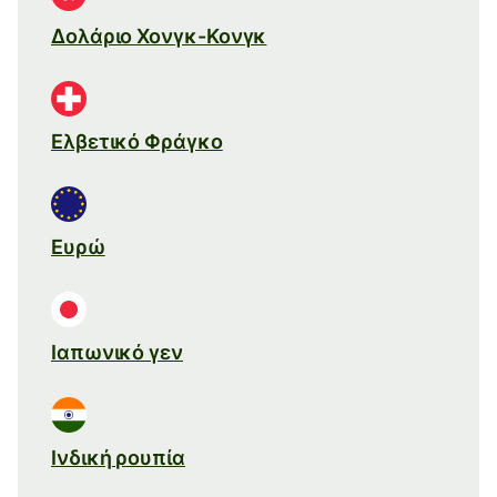
Δολάριο Χονγκ-Κονγκ
Ελβετικό Φράγκο
Ευρώ
Ιαπωνικό γεν
Ινδική ρουπία