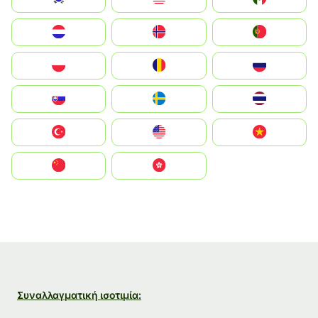
Nederland
Norge
Portugal
Polska
România
Россия
Slovensko
Ruoŧŧa
ไทย
Türkiye
United States
Vietnam
中国
中國香港特別行政區
Συναλλαγματική ισοτιμία: