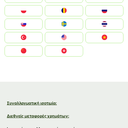
Polska
România
Россия
Slovensko
Ruoŧŧa
ไทย
Türkiye
United States
Vietnam
中国
中國香港特別行政區
Συναλλαγματική ισοτιμία:
Διεθνείς μεταφορές χρημάτων: