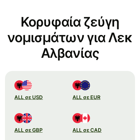
Κορυφαία ζεύγη
νομισμάτων για Λεκ
Αλβανίας
ALL σε USD
ALL σε EUR
ALL σε GBP
ALL σε CAD