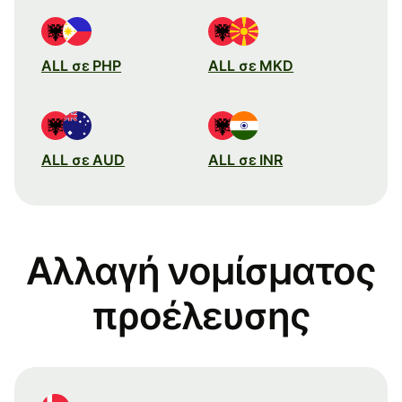
ALL σε PHP
ALL σε MKD
ALL σε AUD
ALL σε INR
Αλλαγή νομίσματος
προέλευσης