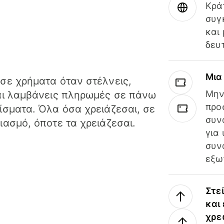
Κρά
συγ
και
δευ
Μια
σε χρήματα όταν στέλνεις,
Μην
αι λαμβάνεις πληρωμές σε πάνω
προ
ίσματα. Όλα όσα χρειάζεσαι, σε
συν
ιασμό, όποτε τα χρειάζεσαι.
για
συν
εξω
Στε
και
χρε