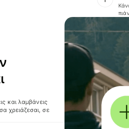
Κάν
πιάν
ν
ι
ις και λαμβάνεις
α χρειάζεσαι, σε