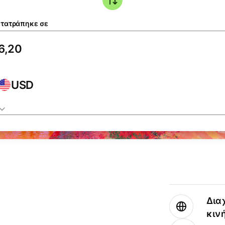
τατράπηκε σε
USD
Δια
κιν