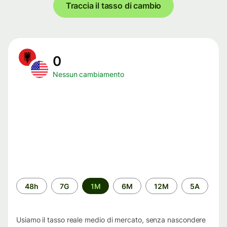
Traccia il tasso di cambio
0
Nessun cambiamento
Periodo
48h
7G
1M
6M
12M
5A
di
tempo
Usiamo il tasso reale medio di mercato, senza nascondere