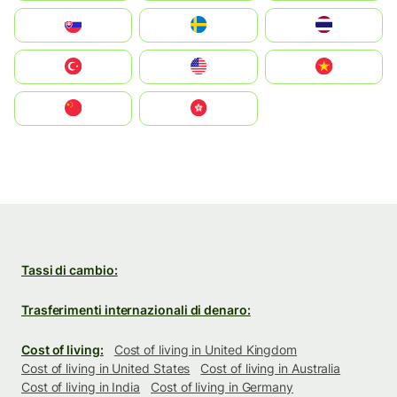
Slovensko
Ruoŧŧa
ไทย
Türkiye
United States
Vietnam
中国
中國香港特別行政區
Tassi di cambio:
Trasferimenti internazionali di denaro:
Cost of living:
Cost of living in United Kingdom
Cost of living in United States
Cost of living in Australia
Cost of living in India
Cost of living in Germany