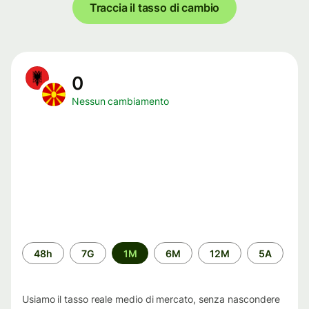
Traccia il tasso di cambio
0
Nessun cambiamento
Periodo
48h
7G
1M
6M
12M
5A
di
tempo
Usiamo il tasso reale medio di mercato, senza nascondere