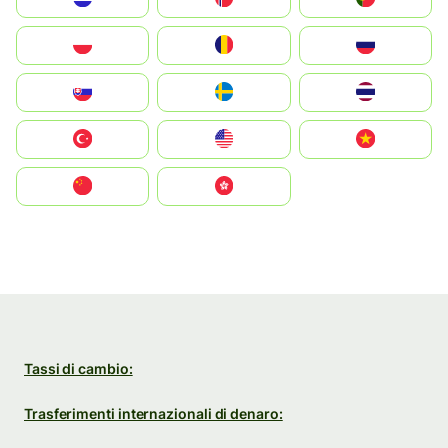
Polska
România
Россия
Slovensko
Ruoŧŧa
ไทย
Türkiye
United States
Vietnam
中国
中國香港特別行政區
Tassi di cambio:
Trasferimenti internazionali di denaro: