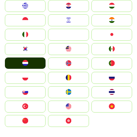
Greece
Hrvatska
Magyarország
Indonesia
Israel
India
Italia
JA
Japan
South Korea
Malay
Mexico
Nederland
Norge
Portugal
Polska
România
Россия
Slovensko
Ruoŧŧa
ไทย
Türkiye
United States
Vietnam
中国
中國香港特別行政區