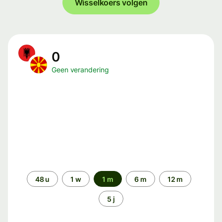
Wisselkoers volgen
0
Geen verandering
Periode
48 u
1 w
1 m
6 m
12 m
5 j