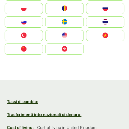
Polska
România
Россия
Slovensko
Ruoŧŧa
ไทย
Türkiye
United States
Vietnam
中国
中國香港特別行政區
Tassi di cambio:
Trasferimenti internazionali di denaro:
Cost of living:
Cost of living in United Kingdom