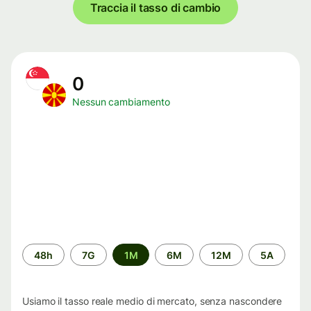
Traccia il tasso di cambio
0
Nessun cambiamento
Periodo
48h
7G
1M
6M
12M
5A
di
tempo
Usiamo il tasso reale medio di mercato, senza nascondere