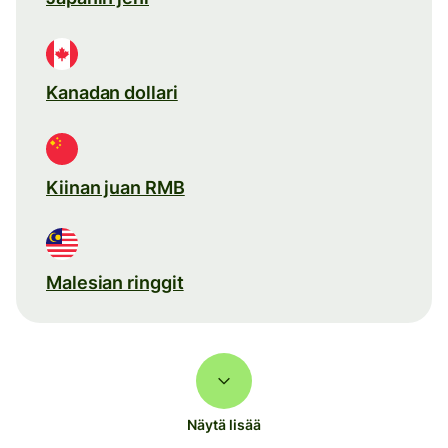
Kanadan dollari
Kiinan juan RMB
Malesian ringgit
Näytä lisää