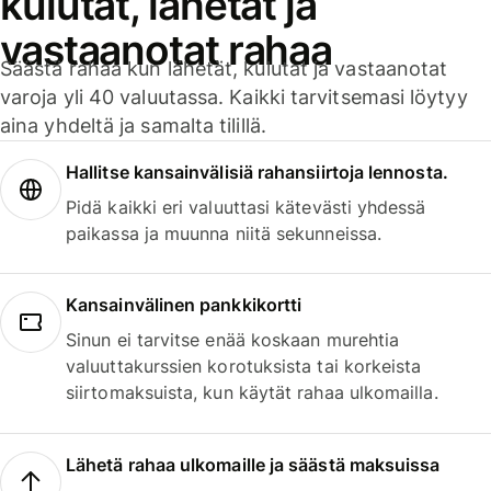
kulutat, lähetät ja
vastaanotat rahaa
Säästä rahaa kun lähetät, kulutat ja vastaanotat
varoja yli 40 valuutassa. Kaikki tarvitsemasi löytyy
aina yhdeltä ja samalta tilillä.
Hallitse kansainvälisiä rahansiirtoja lennosta.
Pidä kaikki eri valuuttasi kätevästi yhdessä
paikassa ja muunna niitä sekunneissa.
Kansainvälinen pankkikortti
Sinun ei tarvitse enää koskaan murehtia
valuuttakurssien korotuksista tai korkeista
siirtomaksuista, kun käytät rahaa ulkomailla.
Lähetä rahaa ulkomaille ja säästä maksuissa