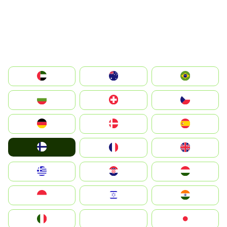
الإمارات العربية المتحدة
Australia
Brazil
България
Switzerland
Czechia
Deutschland
Denmark
España
Suomi
France
United Kingdom
Greece
Hrvatska
Magyarország
Indonesia
Israel
India
Italia
JA
Japan