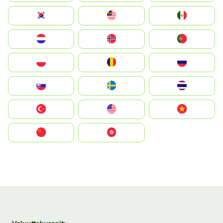
South Korea
Malay
Mexico
Nederland
Norge
Portugal
Polska
România
Россия
Slovensko
Ruoŧŧa
ไทย
Türkiye
United States
Vietnam
中国
中國香港特別行政區