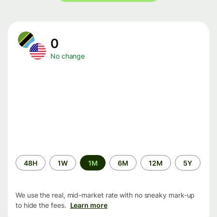
0
No change
Time
48H
1W
1M
6M
12M
5Y
period
We use the real, mid-market rate with no sneaky mark-up
to hide the fees.
Learn more