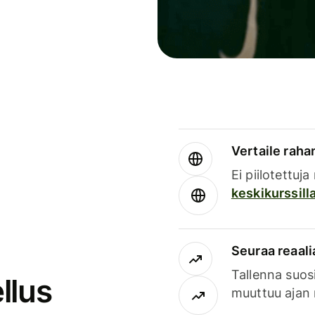
Vertaile rahan
Ei piilotettuj
keskikurssill
Seuraa reaali
Tallenna suosi
llus
muuttuu ajan 