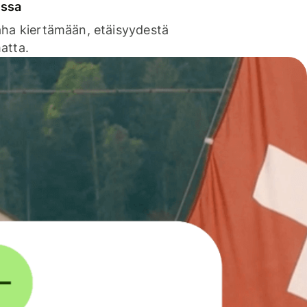
issa
aha kiertämään, etäisyydestä
atta.