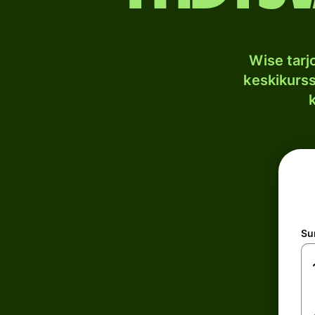
Wise tar
keskikurssi
S