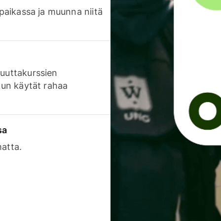
 paikassa ja muunna niitä
luuttakurssien
 kun käytät rahaa
sa
matta.