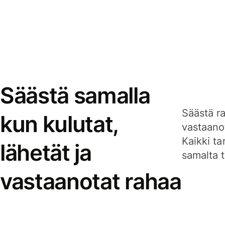
Säästä samalla
Säästä ra
kun kulutat,
vastaanot
Kaikki ta
lähetät ja
samalta ti
vastaanotat rahaa