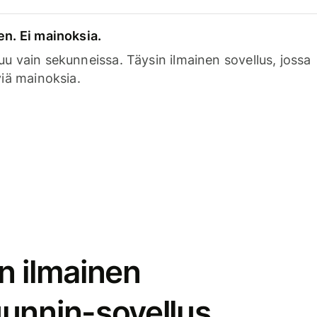
en. Ei mainoksia.
uu vain sekunneissa. Täysin ilmainen sovellus, jossa
viä mainoksia.
n ilmainen
unnin-sovellus