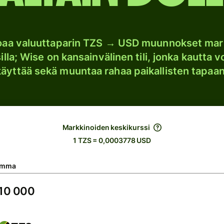
joaa valuuttaparin TZS → USD muunnokset mar
lla; Wise on kansainvälinen tili, jonka kautta vo
käyttää sekä muuntaa rahaa paikallisten tapaan
Markkinoiden keskikurssi
1 TZS = 0,0003778 USD
umma