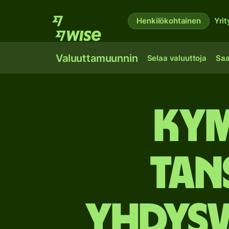
Henkilökohtainen
Yrit
Valuuttamuunnin
Selaa valuuttoja
Saa
kym
Tan
Yhdysv