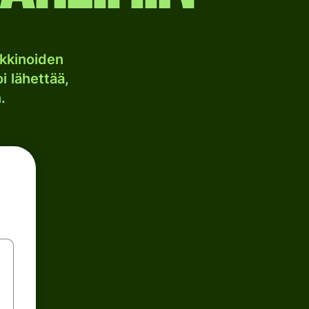
kkinoiden
i lähettää,
.