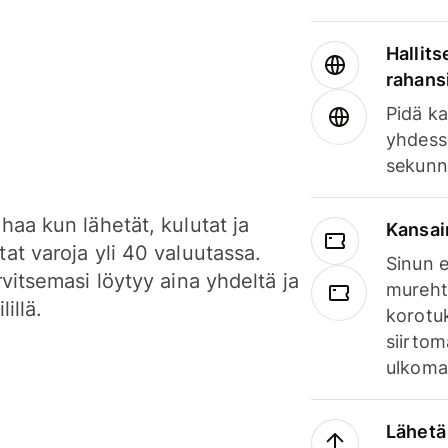
Hallits
rahansi
Pidä ka
yhdess
sekunn
haa kun lähetät, kulutat ja
Kansai
at varoja yli 40 valuutassa.
Sinun e
rvitsemasi löytyy aina yhdeltä ja
mureht
lillä.
korotuk
siirtom
ulkomai
Lähetä 