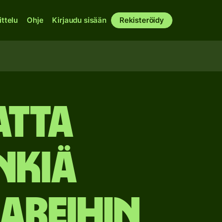
ittelu
Ohje
Kirjaudu sisään
Rekisteröidy
atta
nkiä
areihin