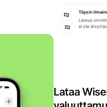
Täysin ilmain
Lataus onnist
ei ole ärsyttä
Lataa Wise
valuuttamu