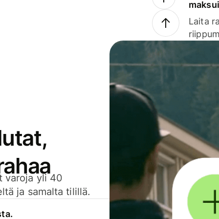
maksu
Laita r
riippum
utat,
 rahaa
 varoja yli 40
ä ja samalta tilillä.
sta.