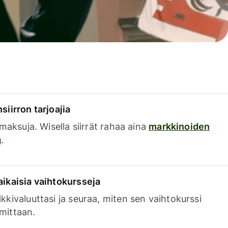
siirron tarjoajia
a maksuja. Wisella siirrät rahaa aina
markkinoiden
a
.
aikaisia vaihtokursseja
kkivaluuttasi ja seuraa, miten sen vaihtokurssi
mittaan.