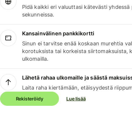
Pidä kaikki eri valuuttasi kätevästi yhdessä
sekunneissa.
Kansainvälinen pankkikortti
Sinun ei tarvitse enää koskaan murehtia va
korotuksista tai korkeista siirtomaksuista,
ulkomailla.
Lähetä rahaa ulkomaille ja säästä maksuis
Laita raha kiertämään, etäisyydestä riippu
Rekisteröidy
Lue lisää