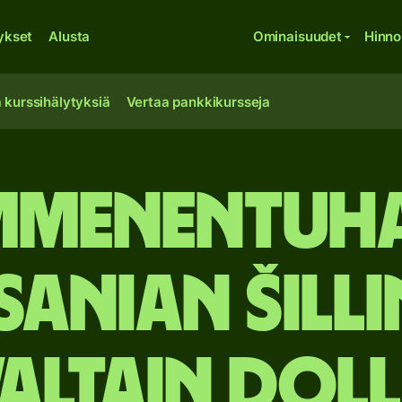
ykset
Alusta
Ominaisuudet
Hinno
 kurssihälytyksiä
Vertaa pankkikursseja
menen­tuh
sanian šilli
altain doll