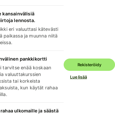
e kansainvälisiä
irtoja lennosta.
ikki eri valuuttasi kätevästi
ä paikassa ja muunna niitä
eissa.
nvälinen pankkikortti
Rekisteröidy
i tarvitse enää koskaan
ia valuuttakurssien
Lue lisää
sista tai korkeista
aksuista, kun käytät rahaa
lla.
rahaa ulkomaille ja säästä