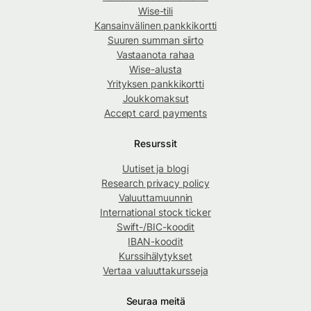
Wise-tili
Kansainvälinen pankkikortti
Suuren summan siirto
Vastaanota rahaa
Wise-alusta
Yrityksen pankkikortti
Joukkomaksut
Accept card payments
Resurssit
Uutiset ja blogi
Research privacy policy
Valuuttamuunnin
International stock ticker
Swift-/BIC-koodit
IBAN-koodit
Kurssihälytykset
Vertaa valuuttakursseja
Seuraa meitä