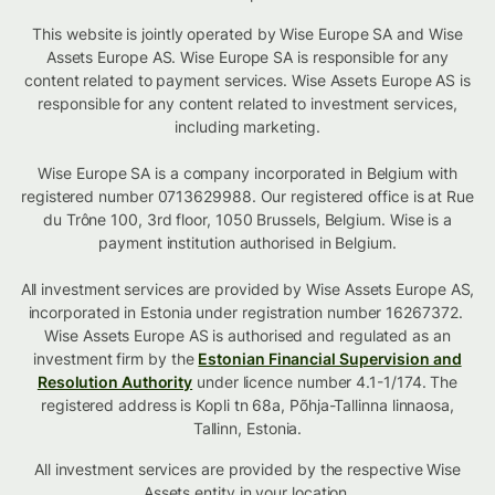
This website is jointly operated by Wise Europe SA and Wise
Assets Europe AS. Wise Europe SA is responsible for any
content related to payment services. Wise Assets Europe AS is
responsible for any content related to investment services,
including marketing.
Wise Europe SA is a company incorporated in Belgium with
registered number 0713629988. Our registered office is at Rue
du Trône 100, 3rd floor, 1050 Brussels, Belgium. Wise is a
payment institution authorised in Belgium.
All investment services are provided by Wise Assets Europe AS,
incorporated in Estonia under registration number 16267372.
Wise Assets Europe AS is authorised and regulated as an
investment firm by the
Estonian Financial Supervision and
Resolution Authority
under licence number 4.1-1/174. The
registered address is Kopli tn 68a, Põhja-Tallinna linnaosa,
Tallinn, Estonia.
All investment services are provided by the respective Wise
Assets
entity in your location
.