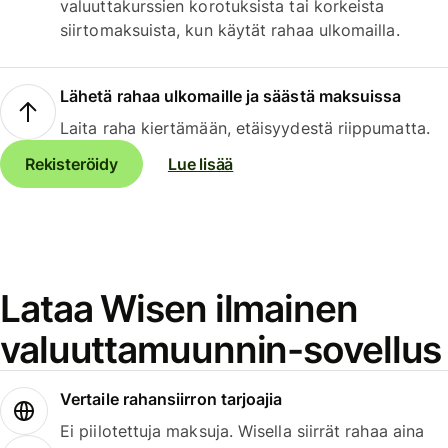
valuuttakurssien korotuksista tai korkeista
siirtomaksuista, kun käytät rahaa ulkomailla.
Lähetä rahaa ulkomaille ja säästä maksuissa
Laita raha kiertämään, etäisyydestä riippumatta.
Rekisteröidy
Lue lisää
Lataa Wisen ilmainen
valuuttamuunnin-sovellus
Vertaile rahansiirron tarjoajia
Ei piilotettuja maksuja. Wisella siirrät rahaa aina