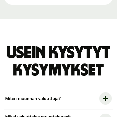
Usein kysytyt
kysymykset
Miten muunnan valuuttoja?
Miksi valuuttojen muuntokurssit