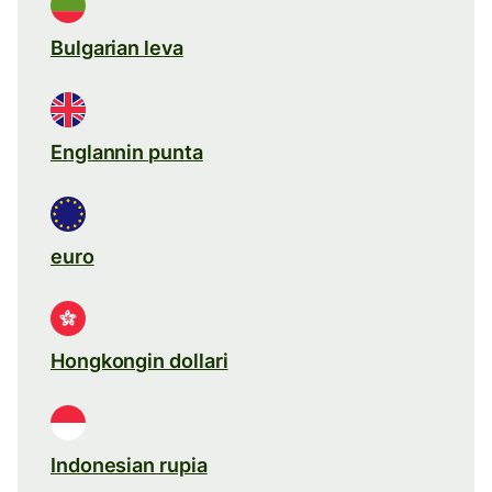
Bulgarian leva
Englannin punta
euro
Hongkongin dollari
Indonesian rupia