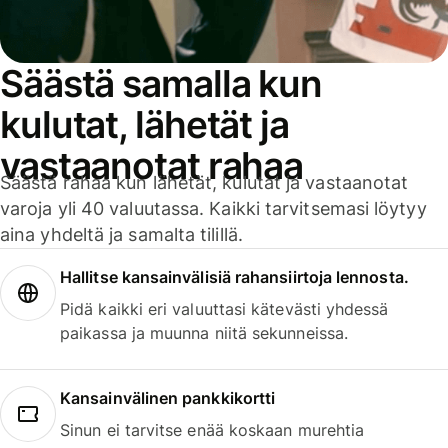
Säästä samalla kun
kulutat, lähetät ja
vastaanotat rahaa
Säästä rahaa kun lähetät, kulutat ja vastaanotat
varoja yli 40 valuutassa. Kaikki tarvitsemasi löytyy
aina yhdeltä ja samalta tilillä.
Hallitse kansainvälisiä rahansiirtoja lennosta.
Pidä kaikki eri valuuttasi kätevästi yhdessä
paikassa ja muunna niitä sekunneissa.
Kansainvälinen pankkikortti
Sinun ei tarvitse enää koskaan murehtia