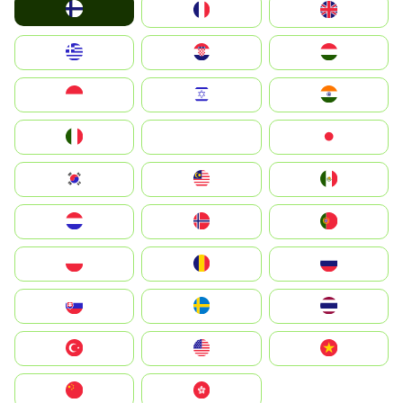
Suomi
France
United Kingdom
Greece
Hrvatska
Magyarország
Indonesia
Israel
India
Italia
JA
Japan
South Korea
Malay
Mexico
Nederland
Norge
Portugal
Polska
România
Россия
Slovensko
Ruoŧŧa
ไทย
Türkiye
United States
Vietnam
中国
中國香港特別行政區