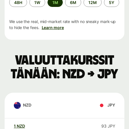
Time
48H
1W
1M
6M
12M
5Y
period
We use the real, mid-market rate with no sneaky mark-up
to hide the fees.
Learn more
Valuuttakurssit
tänään: NZD → JPY
NZD
JPY
1
NZD
93
JPY