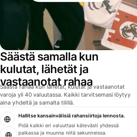
Säästä samalla kun
kulutat, lähetät ja
vastaanotat rahaa
Säästä rahaa kun lähetät, kulutat ja vastaanotat
varoja yli 40 valuutassa. Kaikki tarvitsemasi löytyy
aina yhdeltä ja samalta tilillä.
Hallitse kansainvälisiä rahansiirtoja lennosta.
Pidä kaikki eri valuuttasi kätevästi yhdessä
paikassa ja muunna niitä sekunneissa.