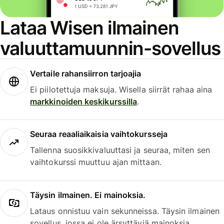
Lataa Wisen ilmainen
valuuttamuunnin-sovellus
Vertaile rahansiirron tarjoajia
Ei piilotettuja maksuja. Wisella siirrät rahaa aina
markkinoiden keskikurssilla
.
Seuraa reaaliaikaisia vaihtokursseja
Tallenna suosikkivaluuttasi ja seuraa, miten sen
vaihtokurssi muuttuu ajan mittaan.
Täysin ilmainen. Ei mainoksia.
Lataus onnistuu vain sekunneissa. Täysin ilmainen
sovellus, jossa ei ole ärsyttäviä mainoksia.