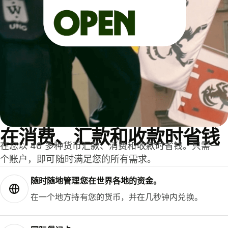
在消费、汇款和收款时省钱
在您以 40 多种货币汇款、消费和收款时省钱。只需一
个账户，即可随时满足您的所有需求。
随时随地管理您在世界各地的资金。
在一个地方持有您的货币，并在几秒钟内兑换。