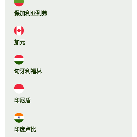
保加利亚列弗
加元
匈牙利福林
印尼盾
印度卢比