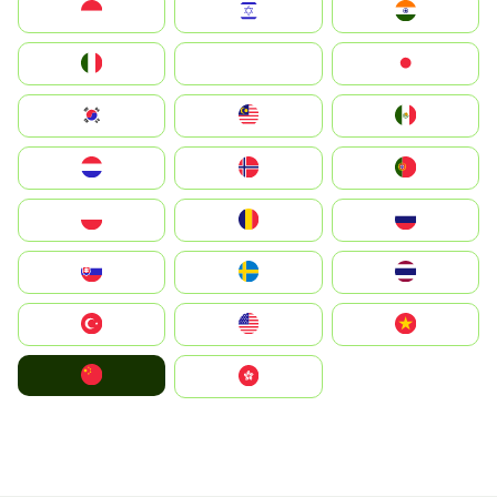
Indonesia
Israel
India
Italia
JA
Japan
South Korea
Malay
Mexico
Nederland
Norge
Portugal
Polska
România
Россия
Slovensko
Ruoŧŧa
ไทย
Türkiye
United States
Vietnam
中国
中國香港特別行政區