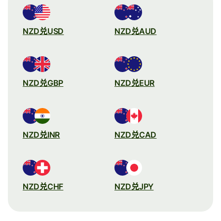
NZD兑USD
NZD兑AUD
NZD兑GBP
NZD兑EUR
NZD兑INR
NZD兑CAD
NZD兑CHF
NZD兑JPY