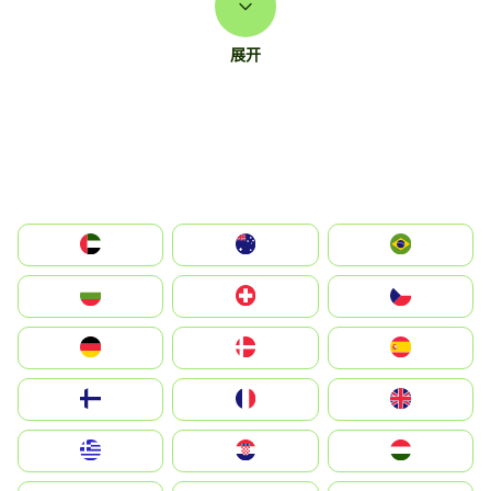
展开
الإمارات العربية المتحدة
Australia
Brazil
България
Switzerland
Czechia
Deutschland
Denmark
España
Suomi
France
United Kingdom
Greece
Hrvatska
Magyarország