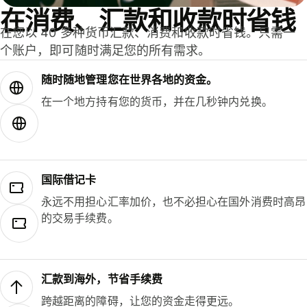
在消费、汇款和收款时省钱
在您以 40 多种货币汇款、消费和收款时省钱。只需一
个账户，即可随时满足您的所有需求。
随时随地管理您在世界各地的资金。
在一个地方持有您的货币，并在几秒钟内兑换。
国际借记卡
永远不用担心汇率加价，也不必担心在国外消费时高昂
的交易手续费。
汇款到海外，节省手续费
跨越距离的障碍，让您的资金走得更远。