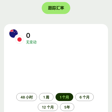
跟踪汇率
0
无变动
时
48 小时
1 周
1 个月
6 个月
间
段
12 个月
5年