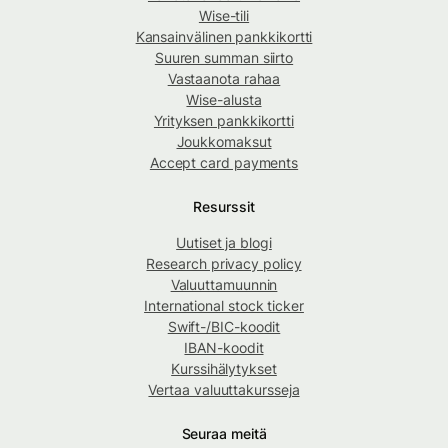
Wise-tili
Kansainvälinen pankkikortti
Suuren summan siirto
Vastaanota rahaa
Wise-alusta
Yrityksen pankkikortti
Joukkomaksut
Accept card payments
Resurssit
Uutiset ja blogi
Research privacy policy
Valuuttamuunnin
International stock ticker
Swift-/BIC-koodit
IBAN-koodit
Kurssihälytykset
Vertaa valuuttakursseja
Seuraa meitä