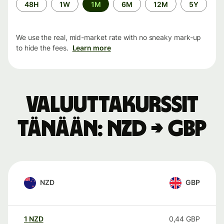
Time
48H
1W
1M
6M
12M
5Y
period
We use the real, mid-market rate with no sneaky mark-up
to hide the fees.
Learn more
Valuuttakurssit
tänään: NZD → GBP
NZD
GBP
1
NZD
0,44
GBP