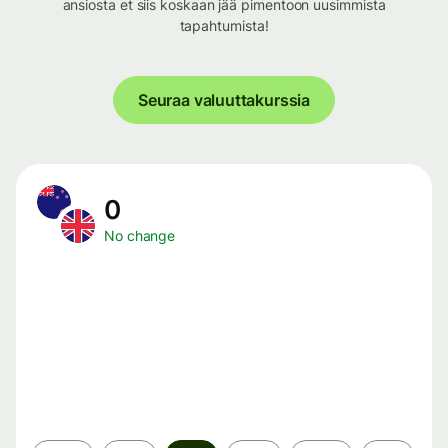
ansiosta et siis koskaan jää pimentoon uusimmista
tapahtumista!
Seuraa valuuttakurssia
0
No change