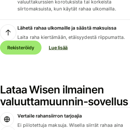
valuuttakurssien korotuksista tai korkeista
siirtomaksuista, kun käytät rahaa ulkomailla.
Lähetä rahaa ulkomaille ja säästä maksuissa
Laita raha kiertämään, etäisyydestä riippumatta.
Rekisteröidy
Lue lisää
Lataa Wisen ilmainen
valuuttamuunnin-sovellus
Vertaile rahansiirron tarjoajia
Ei piilotettuja maksuja. Wisella siirrät rahaa aina