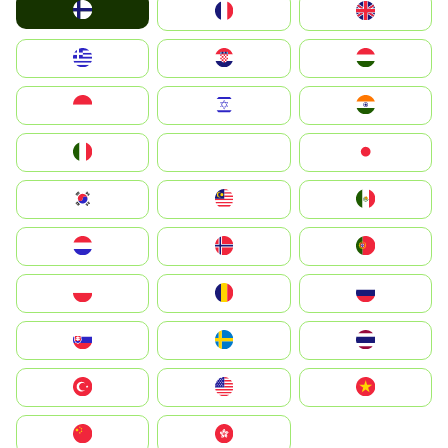
Suomi
France
United Kingdom
Greece
Hrvatska
Magyarország
Indonesia
Israel
India
Italia
JA
Japan
South Korea
Malay
Mexico
Nederland
Norge
Portugal
Polska
România
Россия
Slovensko
Ruoŧŧa
ไทย
Türkiye
United States
Vietnam
中国
中國香港特別行政區