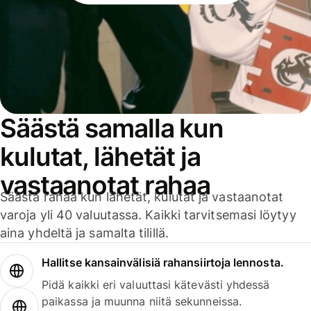
Säästä samalla kun
kulutat, lähetät ja
vastaanotat rahaa
Säästä rahaa kun lähetät, kulutat ja vastaanotat
varoja yli 40 valuutassa. Kaikki tarvitsemasi löytyy
aina yhdeltä ja samalta tilillä.
Hallitse kansainvälisiä rahansiirtoja lennosta.
Pidä kaikki eri valuuttasi kätevästi yhdessä
paikassa ja muunna niitä sekunneissa.