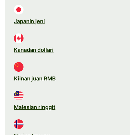
Japanin jeni
Kanadan dollari
Kiinan juan RMB
Malesian ringgit