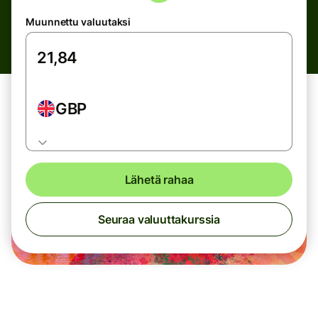
Muunnettu valuutaksi
GBP
Lähetä rahaa
Seuraa valuuttakurssia