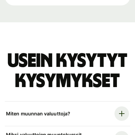
Usein kysytyt
kysymykset
Miten muunnan valuuttoja?
Miksi valuuttojen muuntokurssit