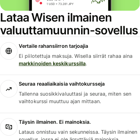
Lataa Wisen ilmainen
valuuttamuunnin-sovellus
Vertaile rahansiirron tarjoajia
Ei piilotettuja maksuja. Wisella siirrät rahaa aina
markkinoiden keskikurssilla
.
Seuraa reaaliaikaisia vaihtokursseja
Tallenna suosikkivaluuttasi ja seuraa, miten sen
vaihtokurssi muuttuu ajan mittaan.
Täysin ilmainen. Ei mainoksia.
Lataus onnistuu vain sekunneissa. Täysin ilmainen
sovellus, jossa ei ole ärsyttäviä mainoksia.