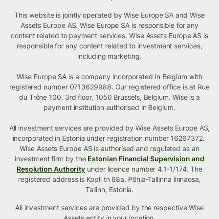
This website is jointly operated by Wise Europe SA and Wise
Assets Europe AS. Wise Europe SA is responsible for any
content related to payment services. Wise Assets Europe AS is
responsible for any content related to investment services,
including marketing.
Wise Europe SA is a company incorporated in Belgium with
registered number 0713629988. Our registered office is at Rue
du Trône 100, 3rd floor, 1050 Brussels, Belgium. Wise is a
payment institution authorised in Belgium.
All investment services are provided by Wise Assets Europe AS,
incorporated in Estonia under registration number 16267372.
Wise Assets Europe AS is authorised and regulated as an
investment firm by the
Estonian Financial Supervision and
Resolution Authority
under licence number 4.1-1/174. The
registered address is Kopli tn 68a, Põhja-Tallinna linnaosa,
Tallinn, Estonia.
All investment services are provided by the respective Wise
Assets
entity in your location
.