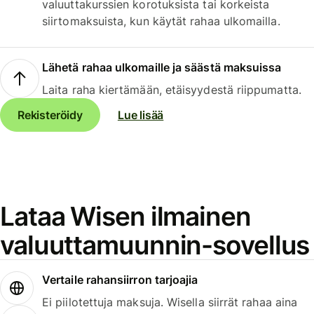
valuuttakurssien korotuksista tai korkeista
siirtomaksuista, kun käytät rahaa ulkomailla.
Lähetä rahaa ulkomaille ja säästä maksuissa
Laita raha kiertämään, etäisyydestä riippumatta.
Rekisteröidy
Lue lisää
Lataa Wisen ilmainen
valuuttamuunnin-sovellus
Vertaile rahansiirron tarjoajia
Ei piilotettuja maksuja. Wisella siirrät rahaa aina