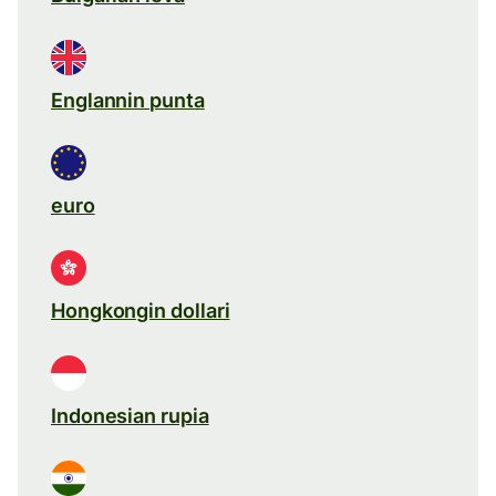
Englannin punta
euro
Hongkongin dollari
Indonesian rupia