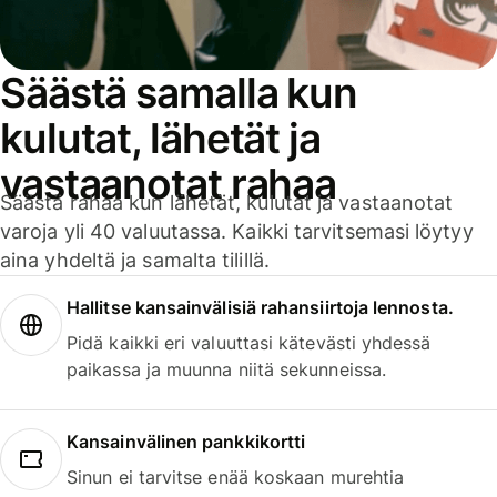
Säästä samalla kun
kulutat, lähetät ja
vastaanotat rahaa
Säästä rahaa kun lähetät, kulutat ja vastaanotat
varoja yli 40 valuutassa. Kaikki tarvitsemasi löytyy
aina yhdeltä ja samalta tilillä.
Hallitse kansainvälisiä rahansiirtoja lennosta.
Pidä kaikki eri valuuttasi kätevästi yhdessä
paikassa ja muunna niitä sekunneissa.
Kansainvälinen pankkikortti
Sinun ei tarvitse enää koskaan murehtia