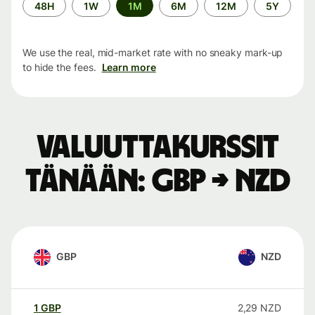
Time
48H
1W
1M
6M
12M
5Y
period
We use the real, mid-market rate with no sneaky mark-up
to hide the fees.
Learn more
Valuuttakurssit
tänään: GBP → NZD
GBP
NZD
1
GBP
2,29
NZD