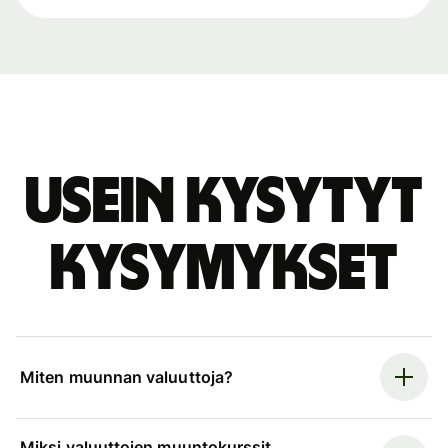
Usein kysytyt
kysymykset
Miten muunnan valuuttoja?
Miksi valuuttojen muuntokurssit