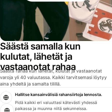
Säästä samalla kun
kulutat, lähetät ja
vastaanotat rahaa
Säästä rahaa kun lähetät, kulutat ja vastaanotat
varoja yli 40 valuutassa. Kaikki tarvitsemasi löytyy
aina yhdeltä ja samalta tilillä.
Hallitse kansainvälisiä rahansiirtoja lennosta.
Pidä kaikki eri valuuttasi kätevästi yhdessä
paikassa ja muunna niitä sekunneissa.