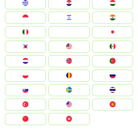
Greece
Hrvatska
Magyarország
Indonesia
Israel
India
Italia
JA
Japan
South Korea
Malay
Mexico
Nederland
Norge
Portugal
Polska
România
Россия
Slovensko
Ruoŧŧa
ไทย
Türkiye
United States
Vietnam
中国
中國香港特別行政區