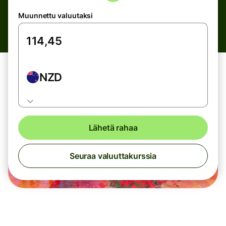
Muunnettu valuutaksi
NZD
Lähetä rahaa
Seuraa valuuttakurssia