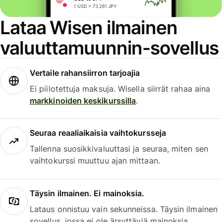
Lataa Wisen ilmainen
valuuttamuunnin-sovellus
Vertaile rahansiirron tarjoajia
Ei piilotettuja maksuja. Wisella siirrät rahaa aina
markkinoiden keskikurssilla
.
Seuraa reaaliaikaisia vaihtokursseja
Tallenna suosikkivaluuttasi ja seuraa, miten sen
vaihtokurssi muuttuu ajan mittaan.
Täysin ilmainen. Ei mainoksia.
Lataus onnistuu vain sekunneissa. Täysin ilmainen
sovellus, jossa ei ole ärsyttäviä mainoksia.