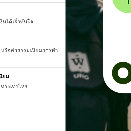
งินได้เร็วทันใจ
ยน หรือค่าธรรมเนียมการทำ
นียม
ะทางเท่าไหร่