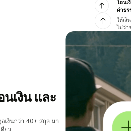
โอนเง
ค่าธร
ให้เง
ไม่ว่
โอนเงิน และ
กุลเงินกว่า 40+ สกุล มา
เดียว