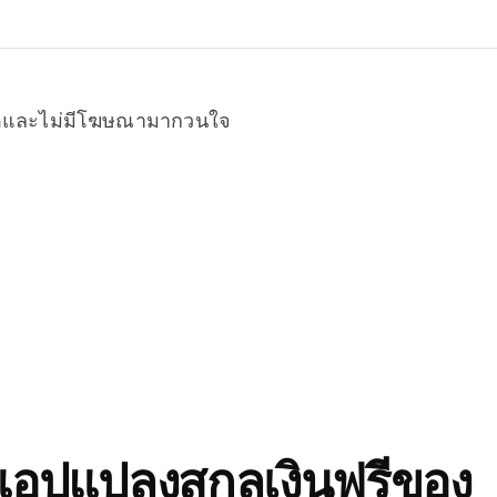
หมดและไม่มีโฆษณามากวนใจ
อปแปลงสกุลเงินฟรีของ