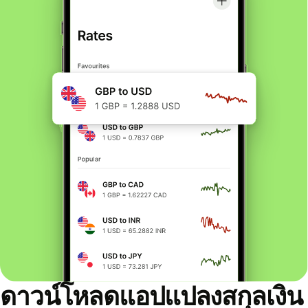
ดาวน์โหลดแอปแปลงสกุลเงิน