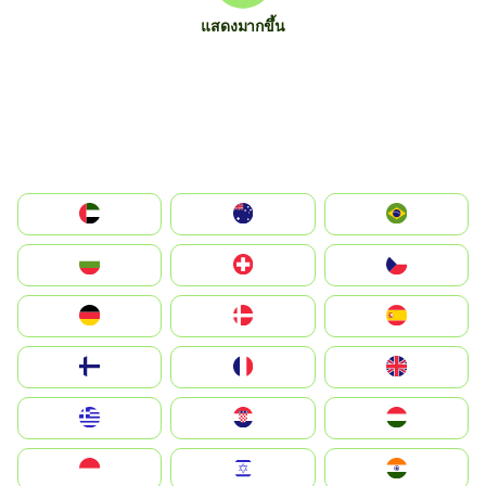
แสดงมากขึ้น
الإمارات العربية المتحدة
Australia
Brazil
България
Switzerland
Czechia
Deutschland
Denmark
España
Suomi
France
United Kingdom
Greece
Hrvatska
Magyarország
Indonesia
Israel
India