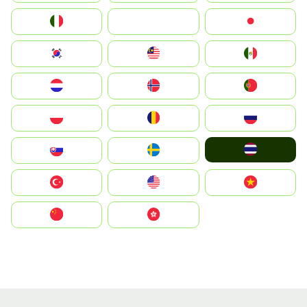
Italia
JA
Japan
South Korea
Malay
Mexico
Nederland
Norge
Portugal
Polska
România
Россия
ไทย
Slovensko
Ruoŧŧa
Türkiye
United States
Vietnam
中国
中國香港特別行政區