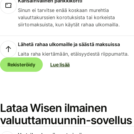
Kansainvälinen pankkikortti
Sinun ei tarvitse enää koskaan murehtia
valuuttakurssien korotuksista tai korkeista
siirtomaksuista, kun käytät rahaa ulkomailla.
Lähetä rahaa ulkomaille ja säästä maksuissa
Laita raha kiertämään, etäisyydestä riippumatta.
Rekisteröidy
Lue lisää
Lataa Wisen ilmainen
valuuttamuunnin-sovellus