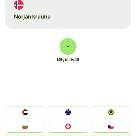
Norjan kruunu
Näytä lisää
الإمارات العربية المتحدة
Australia
Brazil
България
Switzerland
Czechia