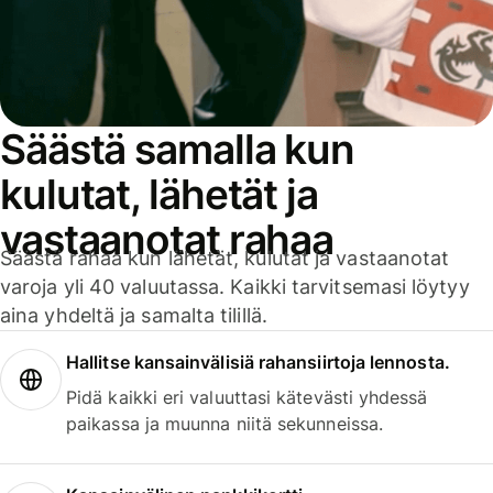
Säästä samalla kun
kulutat, lähetät ja
vastaanotat rahaa
Säästä rahaa kun lähetät, kulutat ja vastaanotat
varoja yli 40 valuutassa. Kaikki tarvitsemasi löytyy
aina yhdeltä ja samalta tilillä.
Hallitse kansainvälisiä rahansiirtoja lennosta.
Pidä kaikki eri valuuttasi kätevästi yhdessä
paikassa ja muunna niitä sekunneissa.