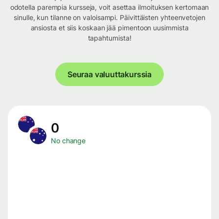
odotella parempia kursseja, voit asettaa ilmoituksen kertomaan
sinulle, kun tilanne on valoisampi. Päivittäisten yhteenvetojen
ansiosta et siis koskaan jää pimentoon uusimmista
tapahtumista!
Seuraa valuuttakurssia
0
No change