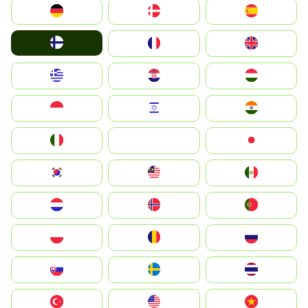
Deutschland
Denmark
España
Suomi
France
United Kingdom
Greece
Hrvatska
Magyarország
Indonesia
Israel
India
Italia
JA
Japan
South Korea
Malay
Mexico
Nederland
Norge
Portugal
Polska
România
Россия
Slovensko
Ruoŧŧa
ไทย
Türkiye
United States
Vietnam