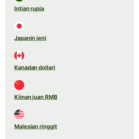
Intian rupia
Japanin jeni
Kanadan dollari
Kiinan juan RMB
Malesian ringgit