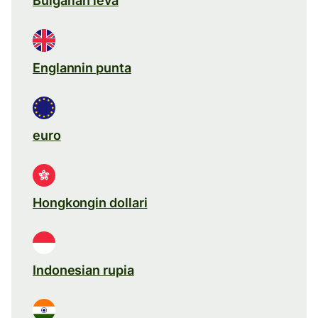
Bulgarian leva
Englannin punta
euro
Hongkongin dollari
Indonesian rupia