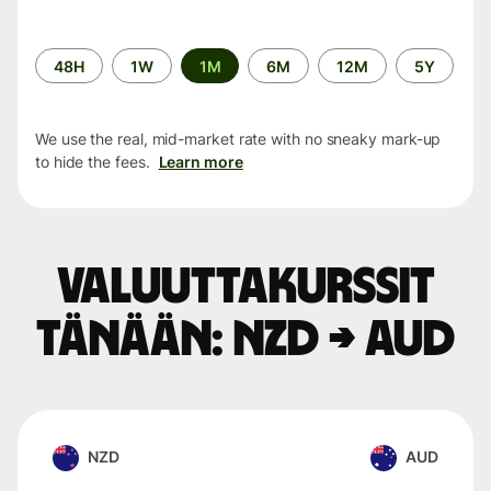
Time
48H
1W
1M
6M
12M
5Y
period
We use the real, mid-market rate with no sneaky mark-up
to hide the fees.
Learn more
Valuuttakurssit
tänään: NZD → AUD
NZD
AUD