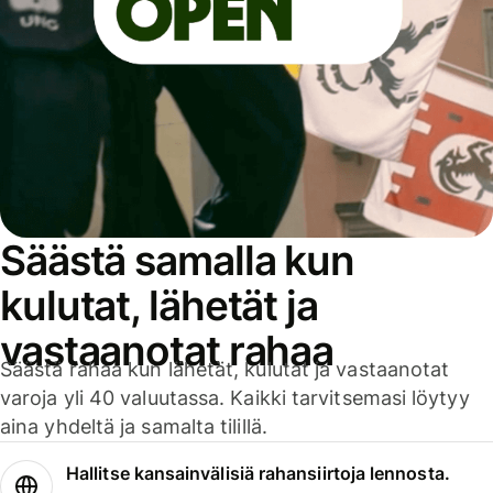
Säästä samalla kun
kulutat, lähetät ja
vastaanotat rahaa
Säästä rahaa kun lähetät, kulutat ja vastaanotat
varoja yli 40 valuutassa. Kaikki tarvitsemasi löytyy
aina yhdeltä ja samalta tilillä.
Hallitse kansainvälisiä rahansiirtoja lennosta.