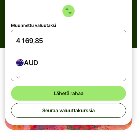
Muunnettu valuutaksi
AUD
Lähetä rahaa
Seuraa valuuttakurssia