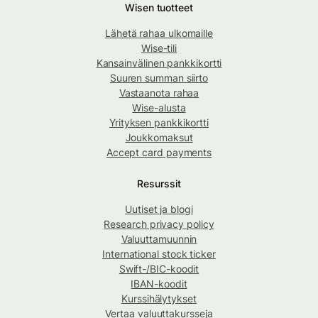
Wisen tuotteet
Lähetä rahaa ulkomaille
Wise-tili
Kansainvälinen pankkikortti
Suuren summan siirto
Vastaanota rahaa
Wise-alusta
Yrityksen pankkikortti
Joukkomaksut
Accept card payments
Resurssit
Uutiset ja blogi
Research privacy policy
Valuuttamuunnin
International stock ticker
Swift-/BIC-koodit
IBAN-koodit
Kurssihälytykset
Vertaa valuuttakursseja