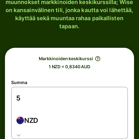
muunnokset markkinoiden keskikurssilla; Wise
on kansainvälinen tili, jonka kautta voi lähettää,
käyttää sekä muuntaa rahaa paikallisten
tapaan.
Markkinoiden keskikurssi
1 NZD = 0,8340 AUD
Summa
NZD