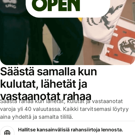
Säästä samalla kun
kulutat, lähetät ja
vastaanotat rahaa
Säästä rahaa kun lähetät, kulutat ja vastaanotat
varoja yli 40 valuutassa. Kaikki tarvitsemasi löytyy
aina yhdeltä ja samalta tilillä.
Hallitse kansainvälisiä rahansiirtoja lennosta.