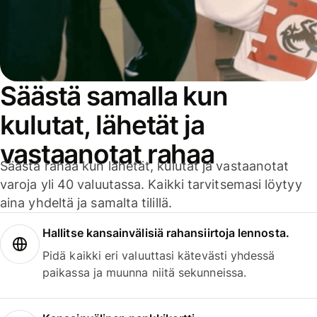
Säästä samalla kun
kulutat, lähetät ja
vastaanotat rahaa
Säästä rahaa kun lähetät, kulutat ja vastaanotat
varoja yli 40 valuutassa. Kaikki tarvitsemasi löytyy
aina yhdeltä ja samalta tilillä.
Hallitse kansainvälisiä rahansiirtoja lennosta.
Pidä kaikki eri valuuttasi kätevästi yhdessä
paikassa ja muunna niitä sekunneissa.