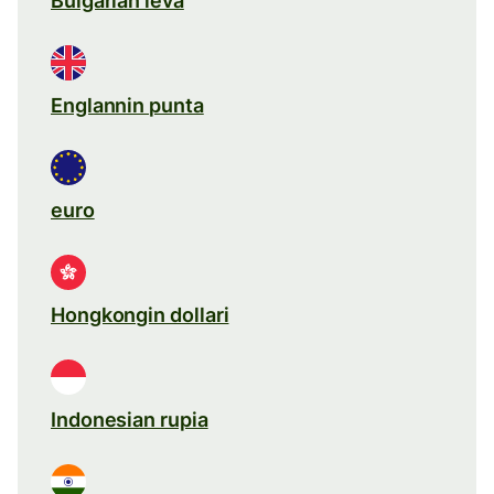
Bulgarian leva
Englannin punta
euro
Hongkongin dollari
Indonesian rupia