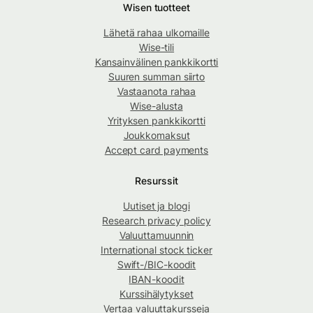
Wisen tuotteet
Lähetä rahaa ulkomaille
Wise-tili
Kansainvälinen pankkikortti
Suuren summan siirto
Vastaanota rahaa
Wise-alusta
Yrityksen pankkikortti
Joukkomaksut
Accept card payments
Resurssit
Uutiset ja blogi
Research privacy policy
Valuuttamuunnin
International stock ticker
Swift-/BIC-koodit
IBAN-koodit
Kurssihälytykset
Vertaa valuuttakursseja