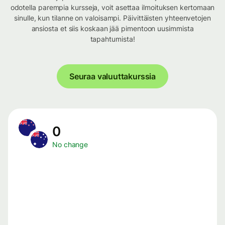
odotella parempia kursseja, voit asettaa ilmoituksen kertomaan
sinulle, kun tilanne on valoisampi. Päivittäisten yhteenvetojen
ansiosta et siis koskaan jää pimentoon uusimmista
tapahtumista!
Seuraa valuuttakurssia
0
No change