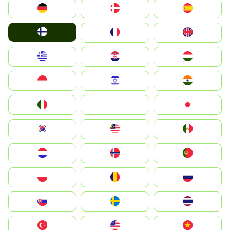
Deutschland
Denmark
España
Suomi
France
United Kingdom
Greece
Hrvatska
Magyarország
Indonesia
Israel
India
Italia
JA
Japan
South Korea
Malay
Mexico
Nederland
Norge
Portugal
Polska
România
Россия
Slovensko
Ruoŧŧa
ไทย
Türkiye
United States
Vietnam