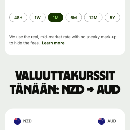
Time
48H
1W
1M
6M
12M
5Y
period
We use the real, mid-market rate with no sneaky mark-up
to hide the fees.
Learn more
Valuuttakurssit
tänään: NZD → AUD
NZD
AUD