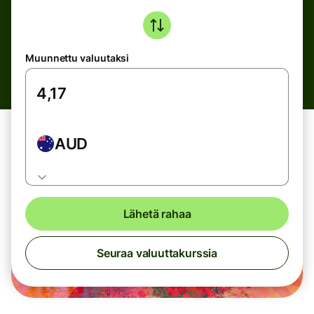
Muunnettu valuutaksi
AUD
Lähetä rahaa
Seuraa valuuttakurssia