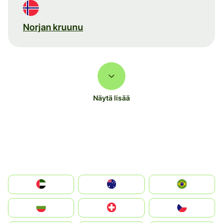
Norjan kruunu
Näytä lisää
الإمارات العربية المتحدة
Australia
Brazil
България
Switzerland
Czechia