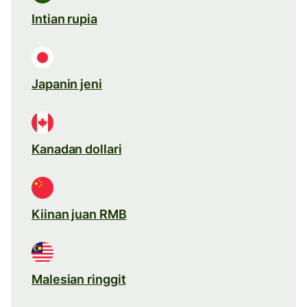
Intian rupia
Japanin jeni
Kanadan dollari
Kiinan juan RMB
Malesian ringgit