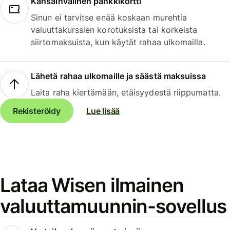
Kansainvälinen pankkikortti
Sinun ei tarvitse enää koskaan murehtia
valuuttakurssien korotuksista tai korkeista
siirtomaksuista, kun käytät rahaa ulkomailla.
Lähetä rahaa ulkomaille ja säästä maksuissa
Laita raha kiertämään, etäisyydestä riippumatta.
Rekisteröidy
Lue lisää
Lataa Wisen ilmainen
valuuttamuunnin-sovellus