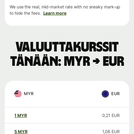
We use the real, mid-market rate with no sneaky mark-up
to hide the fees.
Learn more
Valuuttakurssit
tänään: MYR → EUR
MYR
EUR
1
MYR
0,21
EUR
5
MYR
1,06
EUR