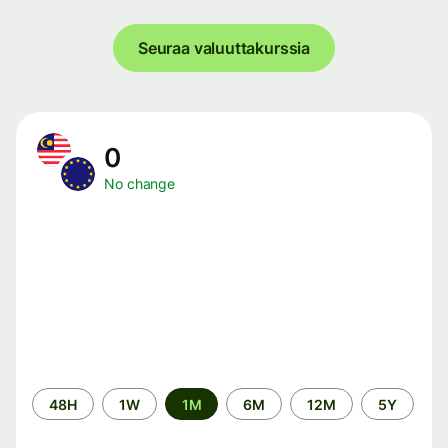
Seuraa valuuttakurssia
0
No change
Time
48H
1W
1M
6M
12M
5Y
period