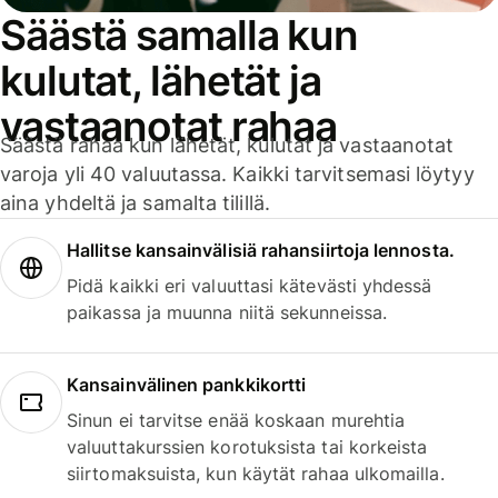
Säästä samalla kun
kulutat, lähetät ja
vastaanotat rahaa
Säästä rahaa kun lähetät, kulutat ja vastaanotat
varoja yli 40 valuutassa. Kaikki tarvitsemasi löytyy
aina yhdeltä ja samalta tilillä.
Hallitse kansainvälisiä rahansiirtoja lennosta.
Pidä kaikki eri valuuttasi kätevästi yhdessä
paikassa ja muunna niitä sekunneissa.
Kansainvälinen pankkikortti
Sinun ei tarvitse enää koskaan murehtia
valuuttakurssien korotuksista tai korkeista
siirtomaksuista, kun käytät rahaa ulkomailla.