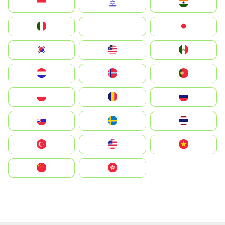
Indonesia
Israel
India
Italia
JA
Japan
South Korea
Malay
Mexico
Nederland
Norge
Portugal
Polska
România
Россия
Slovensko
Ruoŧŧa
ไทย
Türkiye
United States
Vietnam
中国
中國香港特別行政區