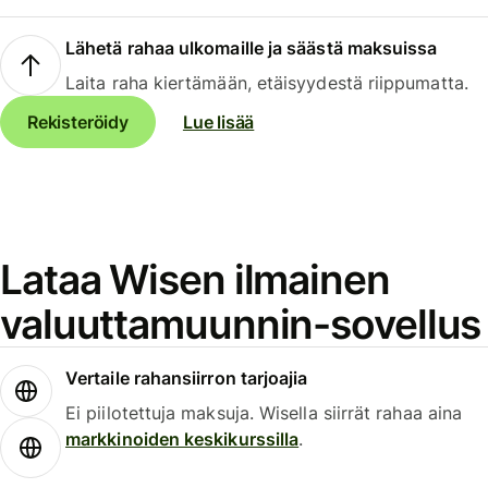
Lähetä rahaa ulkomaille ja säästä maksuissa
Laita raha kiertämään, etäisyydestä riippumatta.
Rekisteröidy
Lue lisää
Lataa Wisen ilmainen
valuuttamuunnin-sovellus
Vertaile rahansiirron tarjoajia
Ei piilotettuja maksuja. Wisella siirrät rahaa aina
markkinoiden keskikurssilla
.