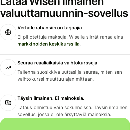
Lataa Wisen ilmainen
valuuttamuunnin-sovellus
Vertaile rahansiirron tarjoajia
Ei piilotettuja maksuja. Wisella siirrät rahaa aina
markkinoiden keskikurssilla
.
Seuraa reaaliaikaisia vaihtokursseja
Tallenna suosikkivaluuttasi ja seuraa, miten sen
vaihtokurssi muuttuu ajan mittaan.
Täysin ilmainen. Ei mainoksia.
Lataus onnistuu vain sekunneissa. Täysin ilmainen
sovellus, jossa ei ole ärsyttäviä mainoksia.