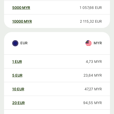
5000
MYR
1 057,66
EUR
10000
MYR
2 115,32
EUR
EUR
MYR
1
EUR
4,73
MYR
5
EUR
23,64
MYR
10
EUR
47,27
MYR
20
EUR
94,55
MYR