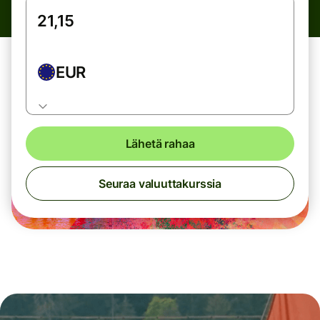
EUR
Lähetä rahaa
Seuraa valuuttakurssia