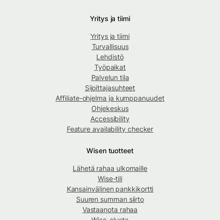
Yritys ja tiimi
Yritys ja tiimi
Turvallisuus
Lehdistö
Työpaikat
Palvelun tila
Sijoittajasuhteet
Affiliate-ohjelma ja kumppanuudet
Ohjekeskus
Accessibility
Feature availability checker
Wisen tuotteet
Lähetä rahaa ulkomaille
Wise-tili
Kansainvälinen pankkikortti
Suuren summan siirto
Vastaanota rahaa
Wise-alusta