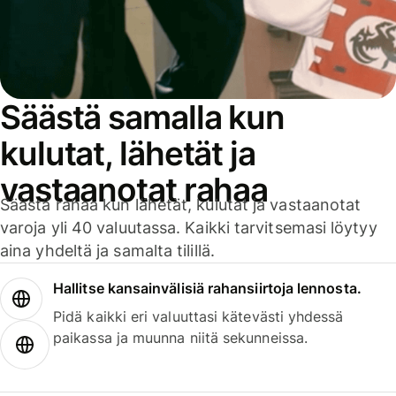
Säästä samalla kun
kulutat, lähetät ja
vastaanotat rahaa
Säästä rahaa kun lähetät, kulutat ja vastaanotat
varoja yli 40 valuutassa. Kaikki tarvitsemasi löytyy
aina yhdeltä ja samalta tilillä.
Hallitse kansainvälisiä rahansiirtoja lennosta.
Pidä kaikki eri valuuttasi kätevästi yhdessä
paikassa ja muunna niitä sekunneissa.