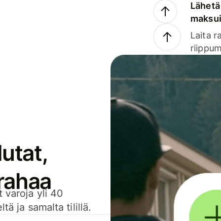
Lähetä 
maksu
Laita r
riippum
utat,
 rahaa
 varoja yli 40
ä ja samalta tilillä.