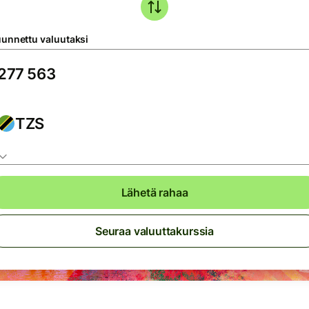
unnettu valuutaksi
TZS
Lähetä rahaa
Seuraa valuuttakurssia