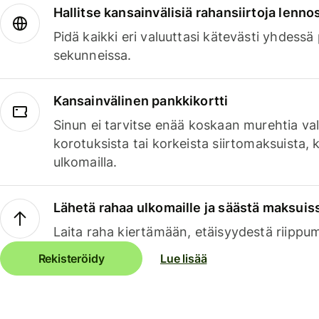
Hallitse kansainvälisiä rahansiirtoja lenno
Pidä kaikki eri valuuttasi kätevästi yhdessä
sekunneissa.
Kansainvälinen pankkikortti
Sinun ei tarvitse enää koskaan murehtia va
korotuksista tai korkeista siirtomaksuista,
ulkomailla.
Lähetä rahaa ulkomaille ja säästä maksuis
Laita raha kiertämään, etäisyydestä riippu
Rekisteröidy
Lue lisää