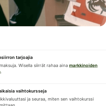
siirron tarjoajia
a maksuja. Wisella siirrät rahaa aina
markkinoiden
a
.
aikaisia vaihtokursseja
kkivaluuttasi ja seuraa, miten sen vaihtokurssi
mittaan.