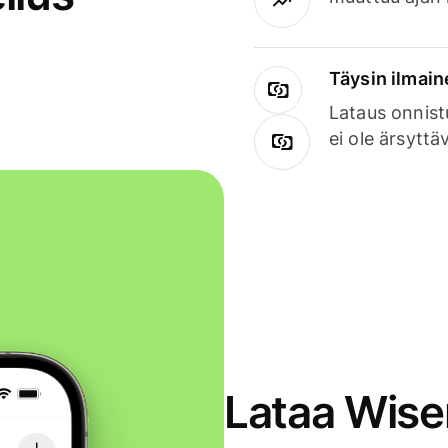
Täysin ilmain
Lataus onnist
ei ole ärsyttä
Lataa Wise