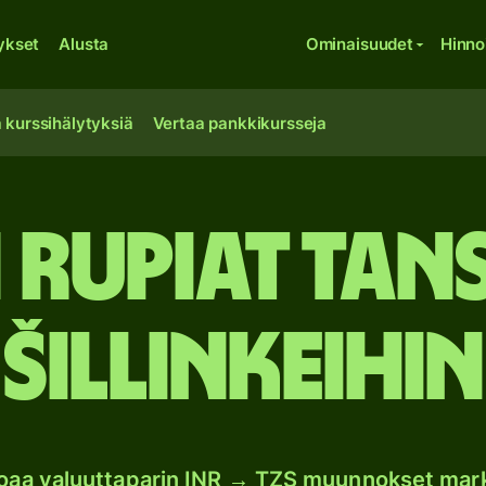
ykset
Alusta
Ominaisuudet
Hinno
 kurssihälytyksiä
Vertaa pankkikursseja
n rupiat Tan
šillinkeihin
joaa valuuttaparin INR → TZS muunnokset mar