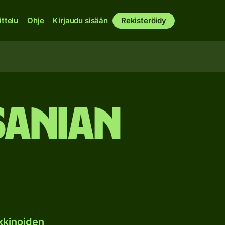
ittelu
Ohje
Kirjaudu sisään
Rekisteröidy
sanian
kkinoiden