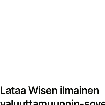
Lataa Wisen ilmainen
valuuttamuunnin-sove