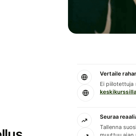
Vertaile rahan
Ei piilotettuj
keskikurssill
Seuraa reaali
Tallenna suosi
llus
muuttuu ajan 