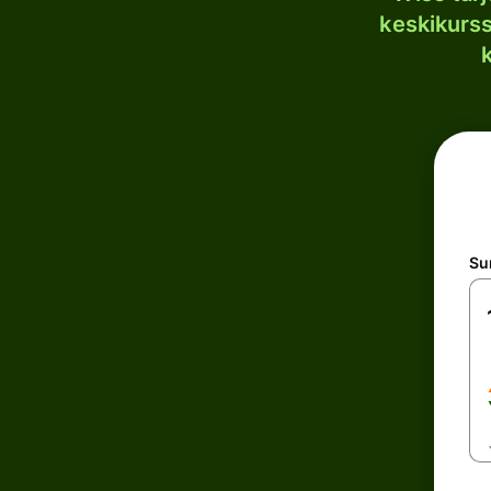
keskikurssi
S