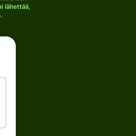
i lähettää,
.