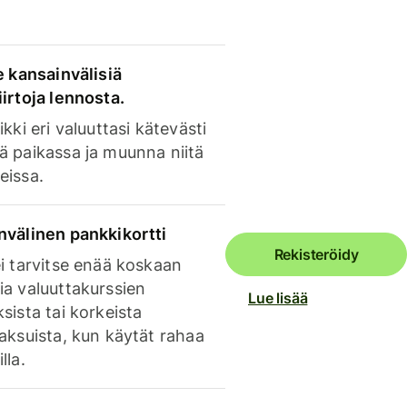
e kansainvälisiä
irtoja lennosta.
ikki eri valuuttasi kätevästi
ä paikassa ja muunna niitä
eissa.
nvälinen pankkikortti
Rekisteröidy
i tarvitse enää koskaan
ia valuuttakurssien
Lue lisää
sista tai korkeista
aksuista, kun käytät rahaa
lla.