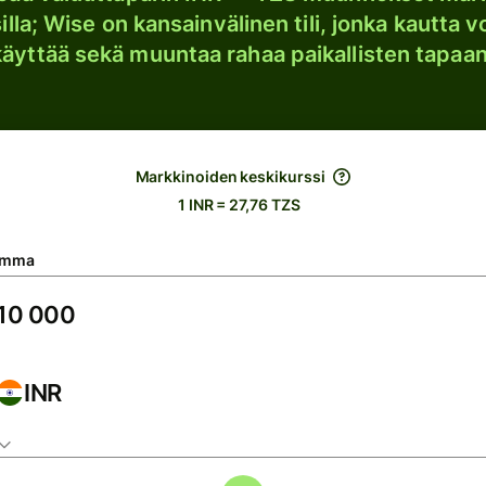
lla; Wise on kansainvälinen tili, jonka kautta vo
käyttää sekä muuntaa rahaa paikallisten tapaan
Markkinoiden keskikurssi
1 INR = 27,76 TZS
umma
INR