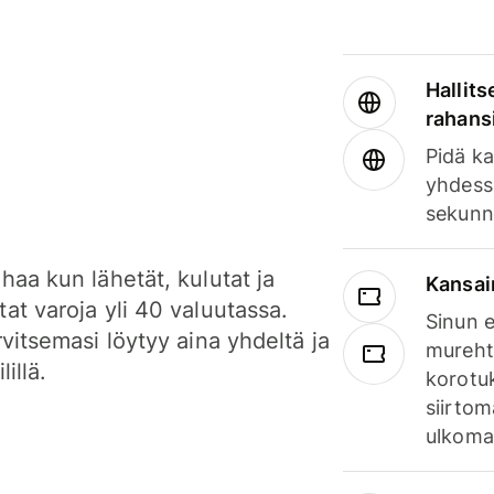
Hallits
rahansi
Pidä ka
yhdess
sekunn
haa kun lähetät, kulutat ja
Kansai
at varoja yli 40 valuutassa.
Sinun e
rvitsemasi löytyy aina yhdeltä ja
mureht
lillä.
korotuk
siirtom
ulkomai