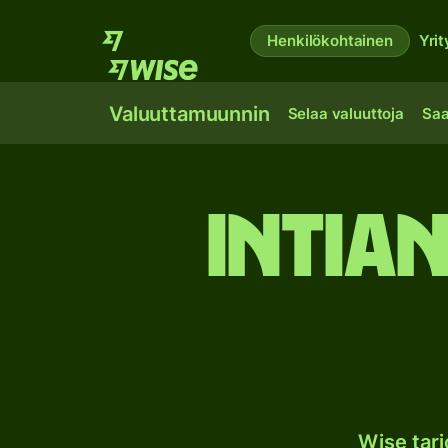
Henkilökohtainen
Yrit
Valuuttamuunnin
Selaa valuuttoja
Saa
Intia
Wise tar