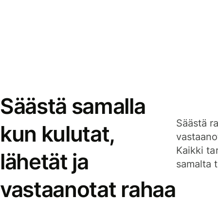
Säästä samalla
Säästä ra
kun kulutat,
vastaanot
Kaikki ta
lähetät ja
samalta ti
vastaanotat rahaa