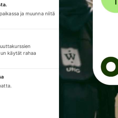
sta.
 paikassa ja muunna niitä
luuttakurssien
 kun käytät rahaa
sa
matta.