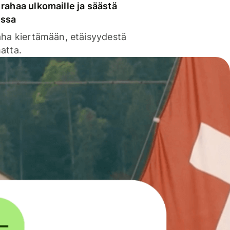
rahaa ulkomaille ja säästä
issa
aha kiertämään, etäisyydestä
atta.