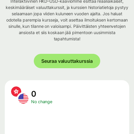
Interaktiivinen HKD–USD-kaaviomme esittää reaaliaikaiset,
keskimääräiset valuuttakurssit, ja kurssien historiatietoja pystyy
selaamaan jopa viiden kuluneen vuoden ajalta. Jos haluat
odotella parempia kursseja, voit asettaa ilmoituksen kertomaan
sinulle, kun tilanne on valoisampi. Päivittäisten yhteenvetojen
ansiosta et siis koskaan jää pimentoon uusimmista
tapahtumista!
Seuraa valuuttakurssia
0
No change