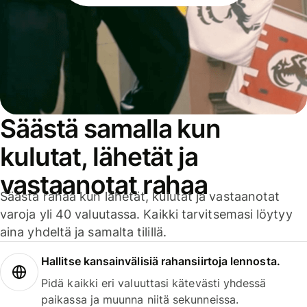
Säästä samalla kun
kulutat, lähetät ja
vastaanotat rahaa
Säästä rahaa kun lähetät, kulutat ja vastaanotat
varoja yli 40 valuutassa. Kaikki tarvitsemasi löytyy
aina yhdeltä ja samalta tilillä.
Hallitse kansainvälisiä rahansiirtoja lennosta.
Pidä kaikki eri valuuttasi kätevästi yhdessä
paikassa ja muunna niitä sekunneissa.