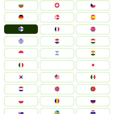
България
Switzerland
Czechia
Deutschland
Denmark
España
Suomi
France
United Kingdom
Greece
Hrvatska
Magyarország
Indonesia
Israel
India
Italia
JA
Japan
South Korea
Malay
Mexico
Nederland
Norge
Portugal
Polska
România
Россия
Slovensko
Ruoŧŧa
ไทย