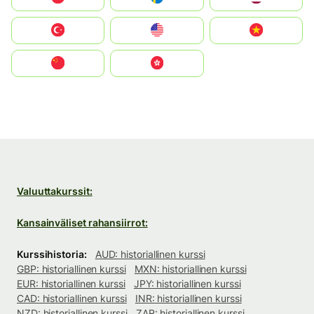
Türkiye
United States
Vietnam
中国
中國香港特別行政區
Valuuttakurssit:
Kansainväliset rahansiirrot:
Kurssihistoria:
AUD: historiallinen kurssi
GBP: historiallinen kurssi
MXN: historiallinen kurssi
EUR: historiallinen kurssi
JPY: historiallinen kurssi
CAD: historiallinen kurssi
INR: historiallinen kurssi
NZD: historiallinen kurssi
ZAR: historiallinen kurssi