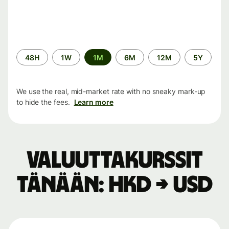
Time
48H
1W
1M
6M
12M
5Y
period
We use the real, mid-market rate with no sneaky mark-up
to hide the fees.
Learn more
Valuuttakurssit
tänään: HKD → USD