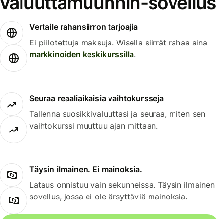
valuuttamuunnin-sovellus
Vertaile rahansiirron tarjoajia
Ei piilotettuja maksuja. Wisella siirrät rahaa aina
markkinoiden keskikurssilla
.
Seuraa reaaliaikaisia vaihtokursseja
Tallenna suosikkivaluuttasi ja seuraa, miten sen
vaihtokurssi muuttuu ajan mittaan.
Täysin ilmainen. Ei mainoksia.
Lataus onnistuu vain sekunneissa. Täysin ilmainen
sovellus, jossa ei ole ärsyttäviä mainoksia.