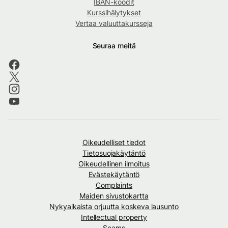
IBAN-koodit
Kurssihälytykset
Vertaa valuuttakursseja
Seuraa meitä
Oikeudelliset tiedot
Tietosuojakäytäntö
Oikeudellinen ilmoitus
Evästekäytäntö
Complaints
Maiden sivustokartta
Nykyaikaista orjuutta koskeva lausunto
Intellectual property
Scams