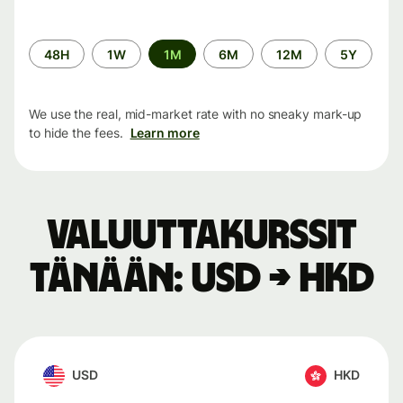
Time
48H
1W
1M
6M
12M
5Y
period
We use the real, mid-market rate with no sneaky mark-up
to hide the fees.
Learn more
Valuuttakurssit
tänään: USD → HKD
USD
HKD