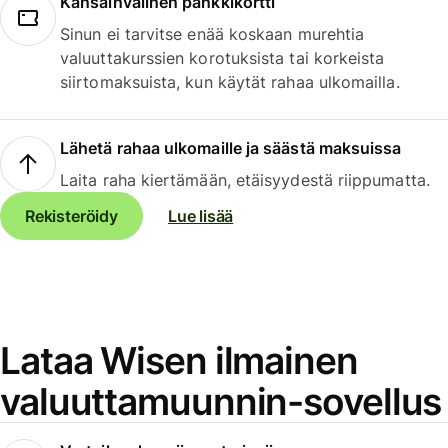
Kansainvälinen pankkikortti
Sinun ei tarvitse enää koskaan murehtia
valuuttakurssien korotuksista tai korkeista
siirtomaksuista, kun käytät rahaa ulkomailla.
Lähetä rahaa ulkomaille ja säästä maksuissa
Laita raha kiertämään, etäisyydestä riippumatta.
Rekisteröidy
Lue lisää
Lataa Wisen ilmainen
valuuttamuunnin-sovellus