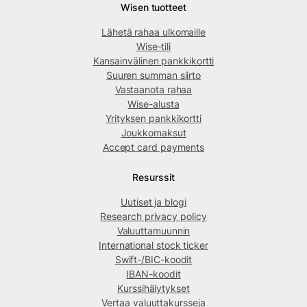
Wisen tuotteet
Lähetä rahaa ulkomaille
Wise-tili
Kansainvälinen pankkikortti
Suuren summan siirto
Vastaanota rahaa
Wise-alusta
Yrityksen pankkikortti
Joukkomaksut
Accept card payments
Resurssit
Uutiset ja blogi
Research privacy policy
Valuuttamuunnin
International stock ticker
Swift-/BIC-koodit
IBAN-koodit
Kurssihälytykset
Vertaa valuuttakursseja