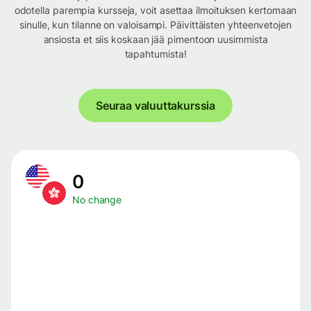
odotella parempia kursseja, voit asettaa ilmoituksen kertomaan
sinulle, kun tilanne on valoisampi. Päivittäisten yhteenvetojen
ansiosta et siis koskaan jää pimentoon uusimmista
tapahtumista!
Seuraa valuuttakurssia
0
No change