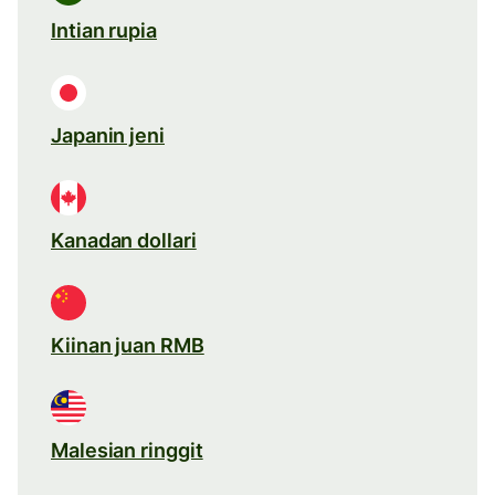
Intian rupia
Japanin jeni
Kanadan dollari
Kiinan juan RMB
Malesian ringgit