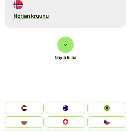
Norjan kruunu
Näytä lisää
الإمارات العربية المتحدة
Australia
Brazil
България
Switzerland
Czechia