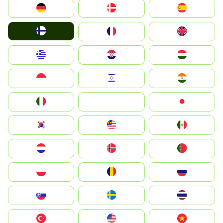
Deutschland
Denmark
España
Suomi
France
United Kingdom
Greece
Hrvatska
Magyarország
Indonesia
Israel
India
Italia
JA
Japan
South Korea
Malay
Mexico
Nederland
Norge
Portugal
Polska
România
Россия
Slovensko
Ruoŧŧa
ไทย
Türkiye
United States
Vietnam