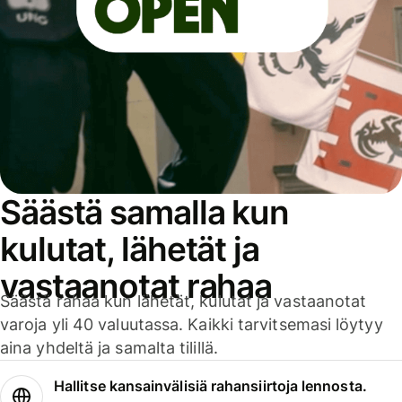
Säästä samalla kun
kulutat, lähetät ja
vastaanotat rahaa
Säästä rahaa kun lähetät, kulutat ja vastaanotat
varoja yli 40 valuutassa. Kaikki tarvitsemasi löytyy
aina yhdeltä ja samalta tilillä.
Hallitse kansainvälisiä rahansiirtoja lennosta.