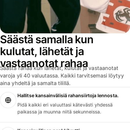
Säästä samalla kun
kulutat, lähetät ja
vastaanotat rahaa
Säästä rahaa kun lähetät, kulutat ja vastaanotat
varoja yli 40 valuutassa. Kaikki tarvitsemasi löytyy
aina yhdeltä ja samalta tilillä.
Hallitse kansainvälisiä rahansiirtoja lennosta.
Pidä kaikki eri valuuttasi kätevästi yhdessä
paikassa ja muunna niitä sekunneissa.