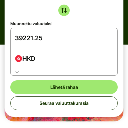
Muunnettu valuutaksi
HKD
Lähetä rahaa
Seuraa valuuttakurssia