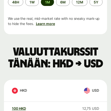
Time
48H
1W
1M
6M
12M
5Y
period
We use the real, mid-market rate with no sneaky mark-up
to hide the fees.
Learn more
Valuuttakurssit
tänään: HKD → USD
HKD
USD
100
HKD
12,75
USD