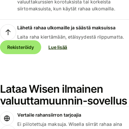
valuuttakurssien korotuksista tai korkeista
siirtomaksuista, kun käytät rahaa ulkomailla.
Lähetä rahaa ulkomaille ja säästä maksuissa
Laita raha kiertämään, etäisyydestä riippumatta.
Rekisteröidy
Lue lisää
Lataa Wisen ilmainen
valuuttamuunnin-sovellus
Vertaile rahansiirron tarjoajia
Ei piilotettuja maksuja. Wisella siirrät rahaa aina