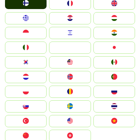
Suomi
France
United Kingdom
Greece
Hrvatska
Magyarország
Indonesia
Israel
India
Italia
JA
Japan
South Korea
Malay
Mexico
Nederland
Norge
Portugal
Polska
România
Россия
Slovensko
Ruoŧŧa
ไทย
Türkiye
United States
Vietnam
中国
中國香港特別行政區