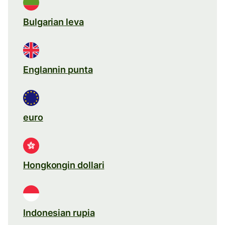
Bulgarian leva
Englannin punta
euro
Hongkongin dollari
Indonesian rupia