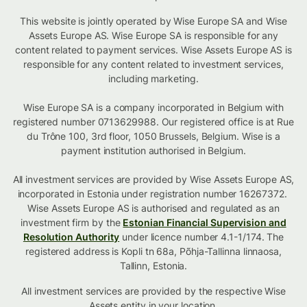
This website is jointly operated by Wise Europe SA and Wise
Assets Europe AS. Wise Europe SA is responsible for any
content related to payment services. Wise Assets Europe AS is
responsible for any content related to investment services,
including marketing.
Wise Europe SA is a company incorporated in Belgium with
registered number 0713629988. Our registered office is at Rue
du Trône 100, 3rd floor, 1050 Brussels, Belgium. Wise is a
payment institution authorised in Belgium.
All investment services are provided by Wise Assets Europe AS,
incorporated in Estonia under registration number 16267372.
Wise Assets Europe AS is authorised and regulated as an
investment firm by the
Estonian Financial Supervision and
Resolution Authority
under licence number 4.1-1/174. The
registered address is Kopli tn 68a, Põhja-Tallinna linnaosa,
Tallinn, Estonia.
All investment services are provided by the respective Wise
Assets
entity in your location
.