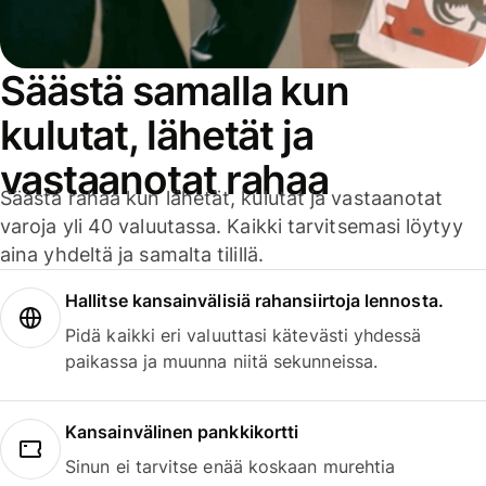
Säästä samalla kun
kulutat, lähetät ja
vastaanotat rahaa
Säästä rahaa kun lähetät, kulutat ja vastaanotat
varoja yli 40 valuutassa. Kaikki tarvitsemasi löytyy
aina yhdeltä ja samalta tilillä.
Hallitse kansainvälisiä rahansiirtoja lennosta.
Pidä kaikki eri valuuttasi kätevästi yhdessä
paikassa ja muunna niitä sekunneissa.
Kansainvälinen pankkikortti
Sinun ei tarvitse enää koskaan murehtia