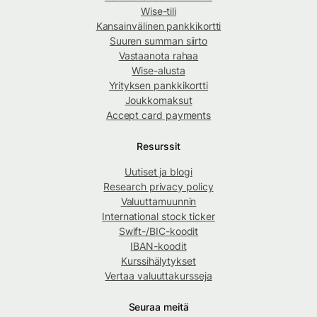
Wise-tili
Kansainvälinen pankkikortti
Suuren summan siirto
Vastaanota rahaa
Wise-alusta
Yrityksen pankkikortti
Joukkomaksut
Accept card payments
Resurssit
Uutiset ja blogi
Research privacy policy
Valuuttamuunnin
International stock ticker
Swift-/BIC-koodit
IBAN-koodit
Kurssihälytykset
Vertaa valuuttakursseja
Seuraa meitä