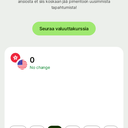
ansiosta et siis koskaan jää pimentoon uusimmista
tapahtumista!
Seuraa valuuttakurssia
0
No change