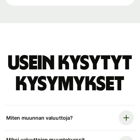
Usein kysytyt
kysymykset
Miten muunnan valuuttoja?
Miksi valuuttojen muuntokurssit