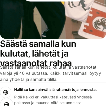
Säästä samalla kun
kulutat, lähetät ja
vastaanotat rahaa
Säästä rahaa kun lähetät, kulutat ja vastaanotat
varoja yli 40 valuutassa. Kaikki tarvitsemasi löytyy
aina yhdeltä ja samalta tilillä.
Hallitse kansainvälisiä rahansiirtoja lennosta.
Pidä kaikki eri valuuttasi kätevästi yhdessä
paikassa ja muunna niitä sekunneissa.