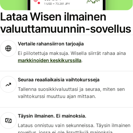
Lataa Wisen ilmainen
valuuttamuunnin-sovellus
Vertaile rahansiirron tarjoajia
Ei piilotettuja maksuja. Wisella siirrät rahaa aina
markkinoiden keskikurssilla
.
Seuraa reaaliaikaisia vaihtokursseja
Tallenna suosikkivaluuttasi ja seuraa, miten sen
vaihtokurssi muuttuu ajan mittaan.
Täysin ilmainen. Ei mainoksia.
Lataus onnistuu vain sekunneissa. Täysin ilmainen
sovellus, jossa ei ole ärsyttäviä mainoksia.