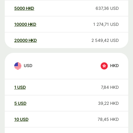
5000
HKD
637,36
USD
10000
HKD
1 274,71
USD
20000
HKD
2 549,42
USD
USD
HKD
1
USD
7,84
HKD
5
USD
39,22
HKD
10
USD
78,45
HKD