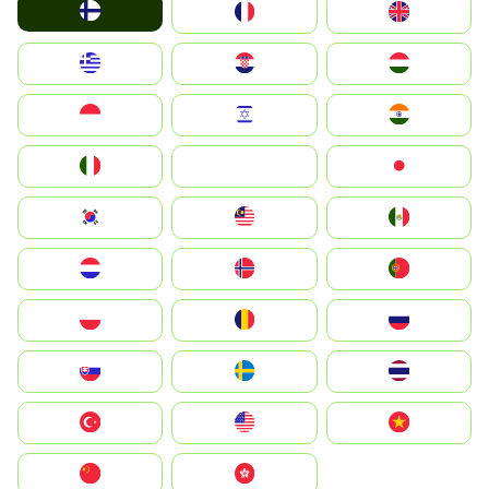
Suomi
France
United Kingdom
Greece
Hrvatska
Magyarország
Indonesia
Israel
India
Italia
JA
Japan
South Korea
Malay
Mexico
Nederland
Norge
Portugal
Polska
România
Россия
Slovensko
Ruoŧŧa
ไทย
Türkiye
United States
Vietnam
中国
中國香港特別行政區