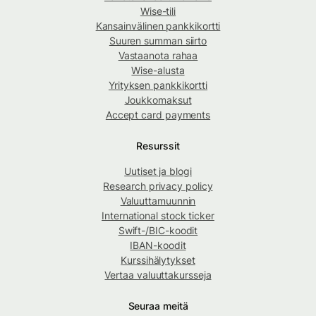
Wise-tili
Kansainvälinen pankkikortti
Suuren summan siirto
Vastaanota rahaa
Wise-alusta
Yrityksen pankkikortti
Joukkomaksut
Accept card payments
Resurssit
Uutiset ja blogi
Research privacy policy
Valuuttamuunnin
International stock ticker
Swift-/BIC-koodit
IBAN-koodit
Kurssihälytykset
Vertaa valuuttakursseja
Seuraa meitä