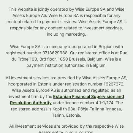
This website is jointly operated by Wise Europe SA and Wise
Assets Europe AS. Wise Europe SA is responsible for any
content related to payment services. Wise Assets Europe AS is
responsible for any content related to investment services,
including marketing.
Wise Europe SA is a company incorporated in Belgium with
registered number 0713629988. Our registered office is at Rue
du Trône 100, 3rd floor, 1050 Brussels, Belgium. Wise is a
payment institution authorised in Belgium.
All investment services are provided by Wise Assets Europe AS,
incorporated in Estonia under registration number 16267372.
Wise Assets Europe AS is authorised and regulated as an
investment firm by the
Estonian Financial Supervision and
Resolution Authority
under licence number 4.1-1/174. The
registered address is Kopli tn 68a, Põhja-Tallinna linnaosa,
Tallinn, Estonia.
All investment services are provided by the respective Wise
Assets
entity in your location
.