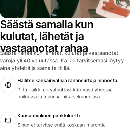
Säästä samalla kun
kulutat, lähetät ja
vastaanotat rahaa
Säästä rahaa kun lähetät, kulutat ja vastaanotat
varoja yli 40 valuutassa. Kaikki tarvitsemasi löytyy
aina yhdeltä ja samalta tilillä.
Hallitse kansainvälisiä rahansiirtoja lennosta.
Pidä kaikki eri valuuttasi kätevästi yhdessä
paikassa ja muunna niitä sekunneissa.
Kansainvälinen pankkikortti
Sinun ei tarvitse enää koskaan murehtia