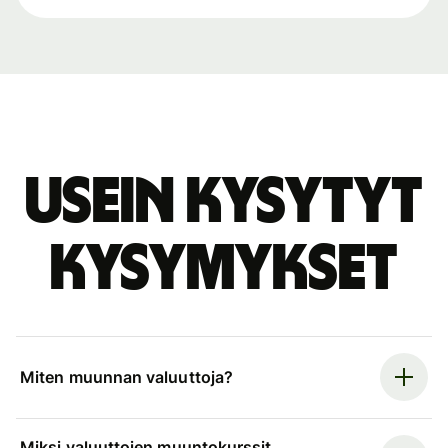
Usein kysytyt
kysymykset
Miten muunnan valuuttoja?
Miksi valuuttojen muuntokurssit