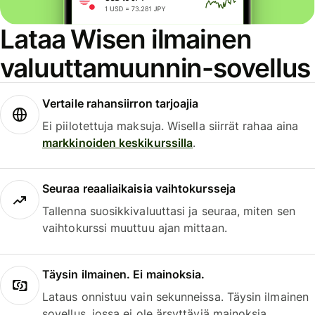
Lataa Wisen ilmainen
valuuttamuunnin-sovellus
Vertaile rahansiirron tarjoajia
Ei piilotettuja maksuja. Wisella siirrät rahaa aina
markkinoiden keskikurssilla
.
Seuraa reaaliaikaisia vaihtokursseja
Tallenna suosikkivaluuttasi ja seuraa, miten sen
vaihtokurssi muuttuu ajan mittaan.
Täysin ilmainen. Ei mainoksia.
Lataus onnistuu vain sekunneissa. Täysin ilmainen
sovellus, jossa ei ole ärsyttäviä mainoksia.