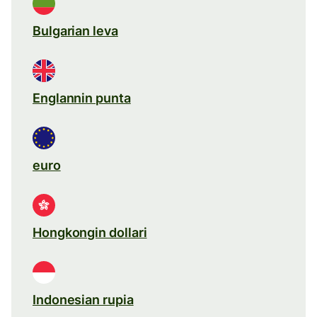
Bulgarian leva
Englannin punta
euro
Hongkongin dollari
Indonesian rupia