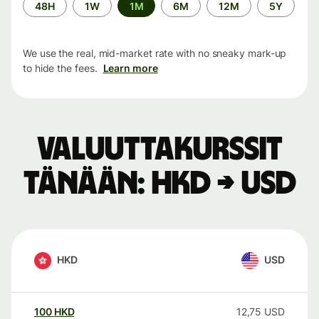
Time
48H
1W
1M
6M
12M
5Y
period
We use the real, mid-market rate with no sneaky mark-up
to hide the fees.
Learn more
Valuuttakurssit
tänään: HKD → USD
HKD
USD
100
HKD
12,75
USD