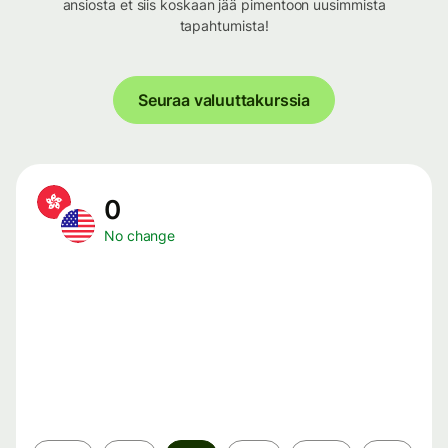
ansiosta et siis koskaan jää pimentoon uusimmista
tapahtumista!
Seuraa valuuttakurssia
0
No change