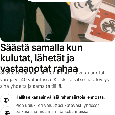
Säästä samalla kun
kulutat, lähetät ja
vastaanotat rahaa
Säästä rahaa kun lähetät, kulutat ja vastaanotat
varoja yli 40 valuutassa. Kaikki tarvitsemasi löytyy
aina yhdeltä ja samalta tilillä.
Hallitse kansainvälisiä rahansiirtoja lennosta.
Pidä kaikki eri valuuttasi kätevästi yhdessä
paikassa ja muunna niitä sekunneissa.