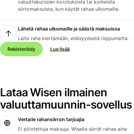
valuuttakurssien korotuksista tai korkeista
siirtomaksuista, kun käytät rahaa ulkomailla.
Lähetä rahaa ulkomaille ja säästä maksuissa
Laita raha kiertämään, etäisyydestä riippumatta.
Rekisteröidy
Lue lisää
Lataa Wisen ilmainen
valuuttamuunnin-sovellus
Vertaile rahansiirron tarjoajia
Ei piilotettuja maksuja. Wisella siirrät rahaa aina