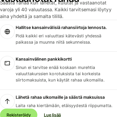
Säästä rahaa kun lähetät, kulutat ja vastaanotat
varoja yli 40 valuutassa. Kaikki tarvitsemasi löytyy
aina yhdeltä ja samalta tilillä.
Hallitse kansainvälisiä rahansiirtoja lennosta.
Pidä kaikki eri valuuttasi kätevästi yhdessä
paikassa ja muunna niitä sekunneissa.
Kansainvälinen pankkikortti
Sinun ei tarvitse enää koskaan murehtia
valuuttakurssien korotuksista tai korkeista
siirtomaksuista, kun käytät rahaa ulkomailla.
Lähetä rahaa ulkomaille ja säästä maksuissa
Laita raha kiertämään, etäisyydestä riippumatta.
Rekisteröidy
Lue lisää