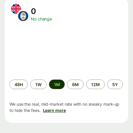
0
No change
Time
48H
1W
1M
6M
12M
5Y
period
We use the real, mid-market rate with no sneaky mark-up
to hide the fees.
Learn more