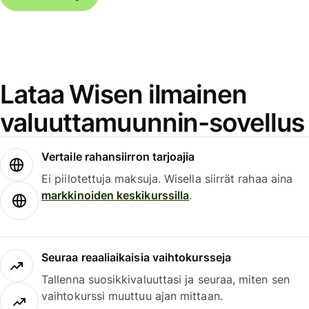
Lataa Wisen ilmainen
valuuttamuunnin-sovellus
Vertaile rahansiirron tarjoajia
Ei piilotettuja maksuja. Wisella siirrät rahaa aina
markkinoiden keskikurssilla
.
Seuraa reaaliaikaisia vaihtokursseja
Tallenna suosikkivaluuttasi ja seuraa, miten sen
vaihtokurssi muuttuu ajan mittaan.