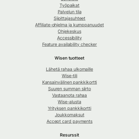
Työpaikat
Palvelun tila
Sijoittajasuhteet
Affiliate-ohjelma ja kumppanuudet
Ohjekeskus
Accessibility
Feature availability checker
Wisen tuotteet
Lähetä rahaa ulkomaille
Wise-tili
Kansainvälinen pankkikortti
Suuren summan siirto
Vastaanota rahaa
Wise-alusta
Yrityksen pankkikortti
Joukkomaksut
Accept card payments
Resurssit