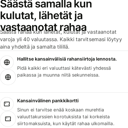
Säästä samalla kun
kulutat, lähetät ja
vastaanotat rahaa
Säästä rahaa kun lähetät, kulutat ja vastaanotat
varoja yli 40 valuutassa. Kaikki tarvitsemasi löytyy
aina yhdeltä ja samalta tilillä.
Hallitse kansainvälisiä rahansiirtoja lennosta.
Pidä kaikki eri valuuttasi kätevästi yhdessä
paikassa ja muunna niitä sekunneissa.
Kansainvälinen pankkikortti
Sinun ei tarvitse enää koskaan murehtia
valuuttakurssien korotuksista tai korkeista
siirtomaksuista, kun käytät rahaa ulkomailla.