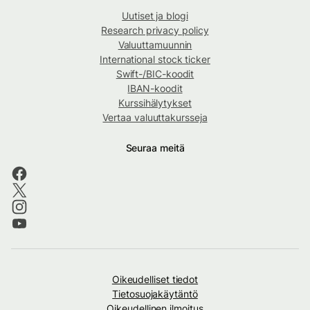
Uutiset ja blogi
Research privacy policy
Valuuttamuunnin
International stock ticker
Swift-/BIC-koodit
IBAN-koodit
Kurssihälytykset
Vertaa valuuttakursseja
Seuraa meitä
Oikeudelliset tiedot
Tietosuojakäytäntö
Oikeudellinen ilmoitus