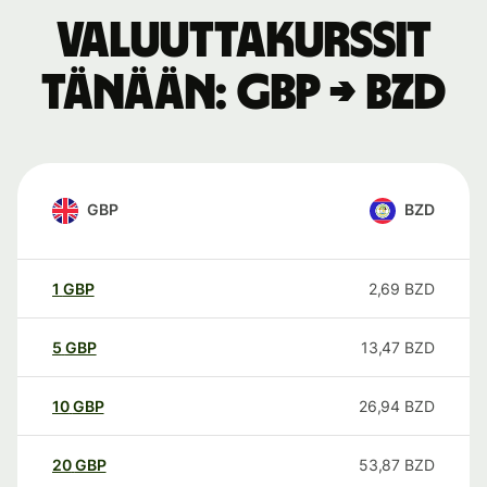
Valuuttakurssit
tänään: GBP → BZD
GBP
BZD
1
GBP
2,69
BZD
5
GBP
13,47
BZD
10
GBP
26,94
BZD
20
GBP
53,87
BZD