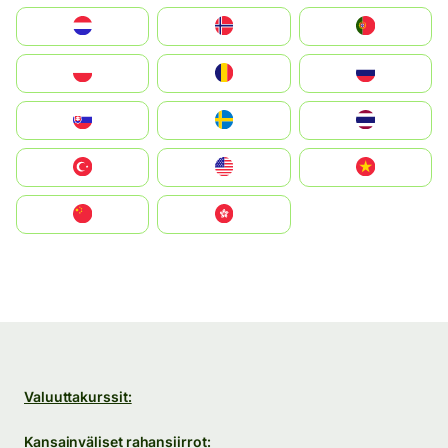
Nederland
Norge
Portugal
Polska
România
Россия
Slovensko
Ruoŧŧa
ไทย
Türkiye
United States
Vietnam
中国
中國香港特別行政區
Valuuttakurssit:
Kansainväliset rahansiirrot: