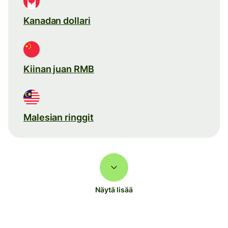
Kanadan dollari
Kiinan juan RMB
Malesian ringgit
Näytä lisää