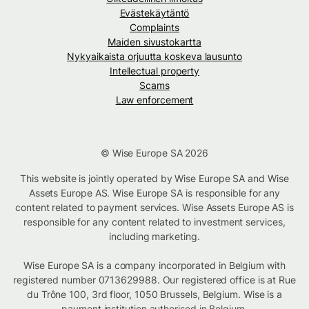
Evästekäytäntö
Complaints
Maiden sivustokartta
Nykyaikaista orjuutta koskeva lausunto
Intellectual property
Scams
Law enforcement
© Wise Europe SA 2026
This website is jointly operated by Wise Europe SA and Wise
Assets Europe AS. Wise Europe SA is responsible for any
content related to payment services. Wise Assets Europe AS is
responsible for any content related to investment services,
including marketing.
Wise Europe SA is a company incorporated in Belgium with
registered number 0713629988. Our registered office is at Rue
du Trône 100, 3rd floor, 1050 Brussels, Belgium. Wise is a
payment institution authorised in Belgium.