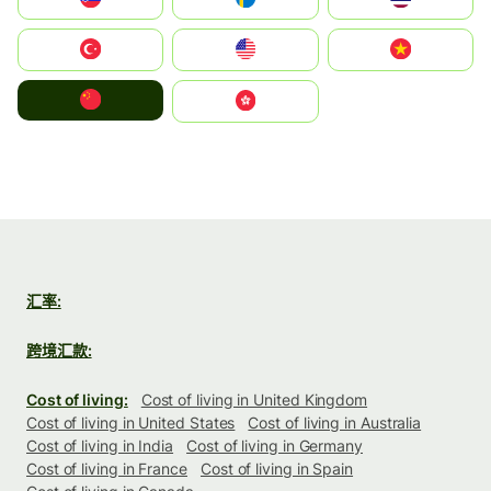
Türkiye
United States
Vietnam
中国
中國香港特別行政區
汇率:
跨境汇款:
Cost of living:
Cost of living in United Kingdom
Cost of living in United States
Cost of living in Australia
Cost of living in India
Cost of living in Germany
Cost of living in France
Cost of living in Spain