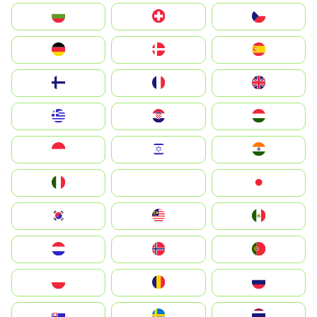
България
Switzerland
Czechia
Deutschland
Denmark
España
Suomi
France
United Kingdom
Greece
Hrvatska
Magyarország
Indonesia
Israel
India
Italia
JA
Japan
South Korea
Malay
Mexico
Nederland
Norge
Portugal
Polska
România
Россия
Slovensko
Ruoŧŧa
ไทย