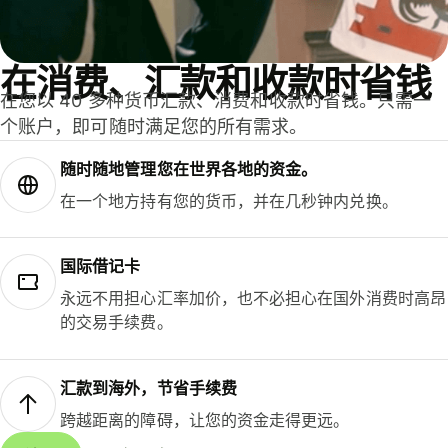
在消费、汇款和收款时省钱
在您以 40 多种货币汇款、消费和收款时省钱。只需一
个账户，即可随时满足您的所有需求。
随时随地管理您在世界各地的资金。
在一个地方持有您的货币，并在几秒钟内兑换。
国际借记卡
永远不用担心汇率加价，也不必担心在国外消费时高昂
的交易手续费。
汇款到海外，节省手续费
跨越距离的障碍，让您的资金走得更远。