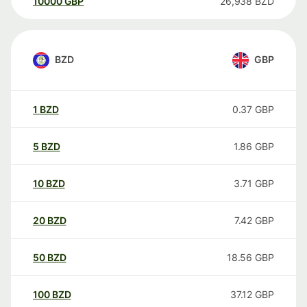
10000
GBP
26,938
BZD
BZD
GBP
1
BZD
0.37
GBP
5
BZD
1.86
GBP
10
BZD
3.71
GBP
20
BZD
7.42
GBP
50
BZD
18.56
GBP
100
BZD
37.12
GBP