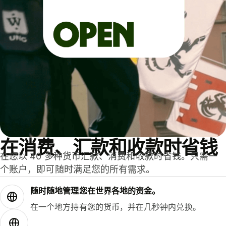
在消费、汇款和收款时省钱
在您以 40 多种货币汇款、消费和收款时省钱。只需一
个账户，即可随时满足您的所有需求。
随时随地管理您在世界各地的资金。
在一个地方持有您的货币，并在几秒钟内兑换。