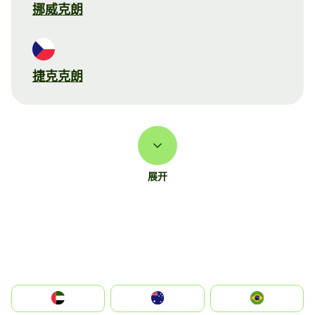
挪威克朗
捷克克朗
展开
الإمارات العربية المتحدة
Australia
Brazil