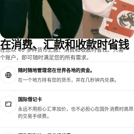
在消费、汇款和收款时省钱
在您以 40 多种货币汇款、消费和收款时省钱。只需一
个账户，即可随时满足您的所有需求。
随时随地管理您在世界各地的资金。
在一个地方持有您的货币，并在几秒钟内兑换。
国际借记卡
永远不用担心汇率加价，也不必担心在国外消费时高昂
的交易手续费。