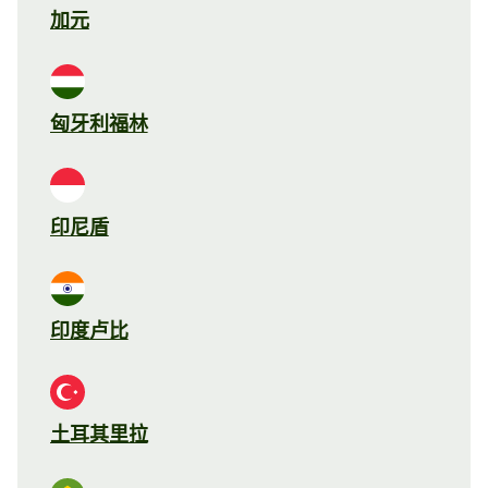
加元
匈牙利福林
印尼盾
印度卢比
土耳其里拉