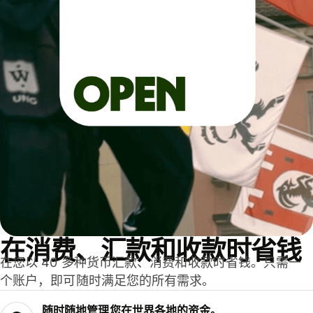
在消费、汇款和收款时省钱
在您以 40 多种货币汇款、消费和收款时省钱。只需一
个账户，即可随时满足您的所有需求。
随时随地管理您在世界各地的资金。