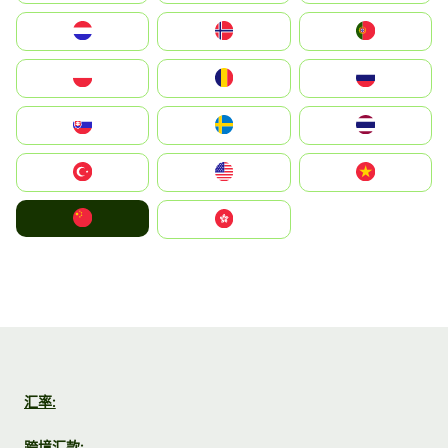
Nederland
Norge
Portugal
Polska
România
Россия
Slovensko
Ruoŧŧa
ไทย
Türkiye
United States
Vietnam
中国
中國香港特別行政區
汇率:
跨境汇款: