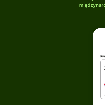
międzynaro
Kw