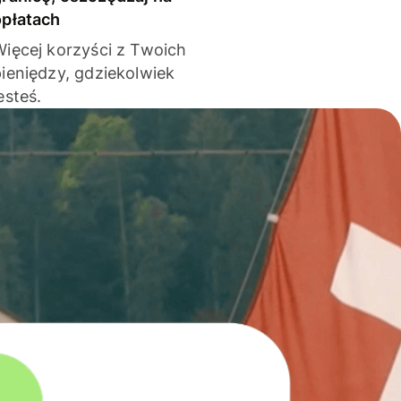
opłatach
Więcej korzyści z Twoich
pieniędzy, gdziekolwiek
esteś.