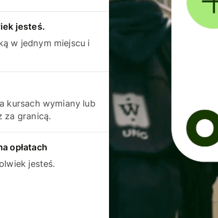
iek jesteś.
ką w jednym miejscu i
na kursach wymiany lub
 za granicą.
na opłatach
olwiek jesteś.