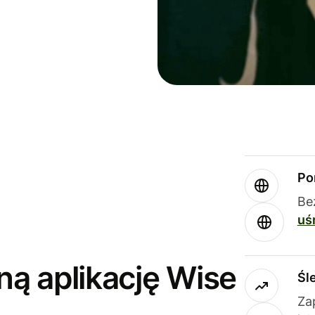
Po
Be
uś
ną aplikację Wise
Śl
Za