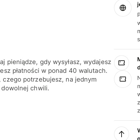
j
m
j pieniądze, gdy wysyłasz, wydajesz
jesz płatności w ponad 40 walutach.
N
 czego potrzebujesz, na jednym
 dowolnej chwili.
z