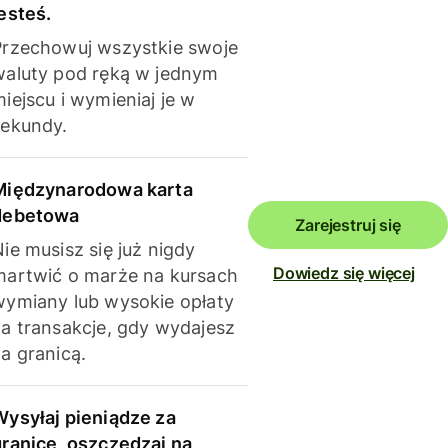
esteś.
Przechowuj wszystkie swoje
waluty pod ręką w jednym
iejscu i wymieniaj je w
sekundy.
Międzynarodowa karta
debetowa
Zarejestruj się
ie musisz się już nigdy
Dowiedz się więcej
martwić o marże na kursach
wymiany lub wysokie opłaty
za transakcje, gdy wydajesz
a granicą.
Wysyłaj pieniądze za
granicę, oszczędzaj na