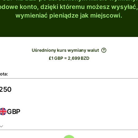
dowe konto, dzięki któremu możesz wysyłać
wymieniać pieniądze jak miejscowi.
Uśredniony kurs wymiany walut
£1 GBP = 2,699 BZD
ota:
GBP