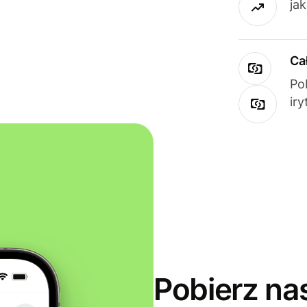
ja
Ca
Po
ir
Pobierz na