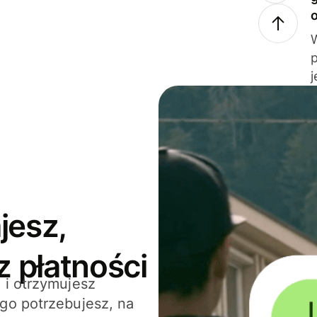
j
jesz,
z płatności
 i otrzymujesz
go potrzebujesz, na