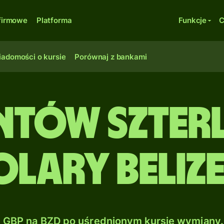
firmowe
Platforma
Funkcje
C
adomości o kursie
Porównaj z bankami
ntów szte
lary beliz
GBP na BZD po uśrednionym kursie wymiany.