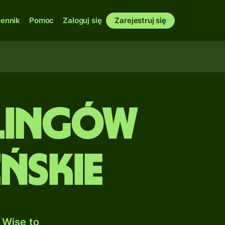
ennik
Pomoc
Zaloguj się
Zarejestruj się
rlingów
eńskie
 Wise to