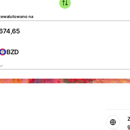
zewalutowano na
BZD