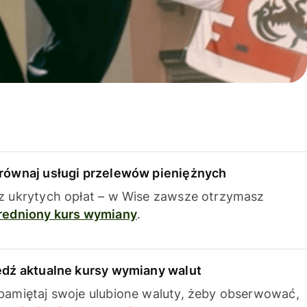
równaj usługi przelewów pieniężnych
z ukrytych opłat – w Wise zawsze otrzymasz
redniony kurs wymiany
.
edź aktualne kursy wymiany walut
pamiętaj swoje ulubione waluty, żeby obserwować,