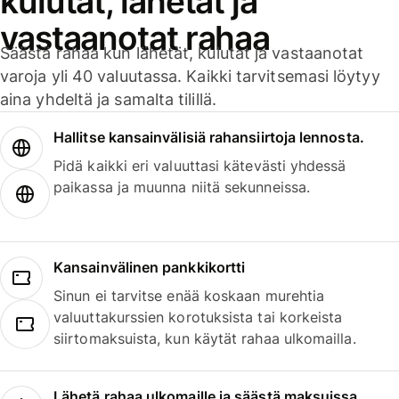
kulutat, lähetät ja
vastaanotat rahaa
Säästä rahaa kun lähetät, kulutat ja vastaanotat
varoja yli 40 valuutassa. Kaikki tarvitsemasi löytyy
aina yhdeltä ja samalta tilillä.
Hallitse kansainvälisiä rahansiirtoja lennosta.
Pidä kaikki eri valuuttasi kätevästi yhdessä
paikassa ja muunna niitä sekunneissa.
Kansainvälinen pankkikortti
Sinun ei tarvitse enää koskaan murehtia
valuuttakurssien korotuksista tai korkeista
siirtomaksuista, kun käytät rahaa ulkomailla.
Lähetä rahaa ulkomaille ja säästä maksuissa