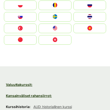
Polska
România
Россия
Slovensko
Ruoŧŧa
ไทย
Türkiye
United States
Vietnam
中国
中國香港特別行政區
Valuuttakurssit:
Kansainväliset rahansiirrot:
Kurssihistoria:
AUD: historiallinen kurssi