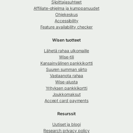
Sijoittajasuhteet
Affiliate-ohjelma ja kumppanuudet
Ohjekeskus
Accessibility
Feature availability checker
Wisen tuotteet
Lähetä rahaa ulkomaille
Wise-tili
Kansainvälinen pankkikortti
Suuren summan siirto
Vastaanota rahaa
Wise-alusta
Yrityksen pankkikortti
Joukkomaksut
Accept card payments
Resurssit
Uutiset ja blogi
Research privacy policy