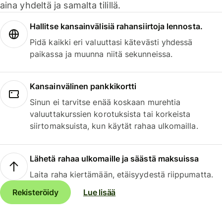
aina yhdeltä ja samalta tilillä.
Hallitse kansainvälisiä rahansiirtoja lennosta.
Pidä kaikki eri valuuttasi kätevästi yhdessä
paikassa ja muunna niitä sekunneissa.
Kansainvälinen pankkikortti
Sinun ei tarvitse enää koskaan murehtia
valuuttakurssien korotuksista tai korkeista
siirtomaksuista, kun käytät rahaa ulkomailla.
Lähetä rahaa ulkomaille ja säästä maksuissa
Laita raha kiertämään, etäisyydestä riippumatta.
Rekisteröidy
Lue lisää