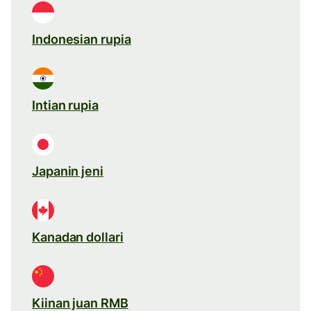
Indonesian rupia
Intian rupia
Japanin jeni
Kanadan dollari
Kiinan juan RMB