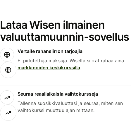
Lataa Wisen ilmainen
valuuttamuunnin-sovellus
Vertaile rahansiirron tarjoajia
Ei piilotettuja maksuja. Wisella siirrät rahaa aina
markkinoiden keskikurssilla
.
Seuraa reaaliaikaisia vaihtokursseja
Tallenna suosikkivaluuttasi ja seuraa, miten sen
vaihtokurssi muuttuu ajan mittaan.