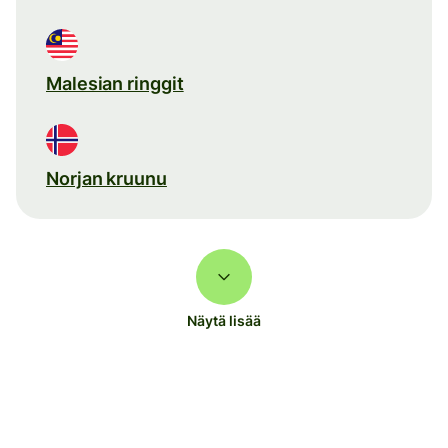
Malesian ringgit
Norjan kruunu
Näytä lisää