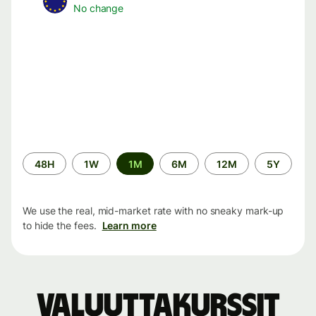
No change
Time
48H
1W
1M
6M
12M
5Y
period
We use the real, mid-market rate with no sneaky mark-up
to hide the fees.
Learn more
Valuuttakurssit