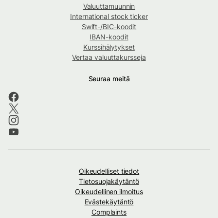
Valuuttamuunnin
International stock ticker
Swift-/BIC-koodit
IBAN-koodit
Kurssihälytykset
Vertaa valuuttakursseja
Seuraa meitä
Oikeudelliset tiedot
Tietosuojakäytäntö
Oikeudellinen ilmoitus
Evästekäytäntö
Complaints