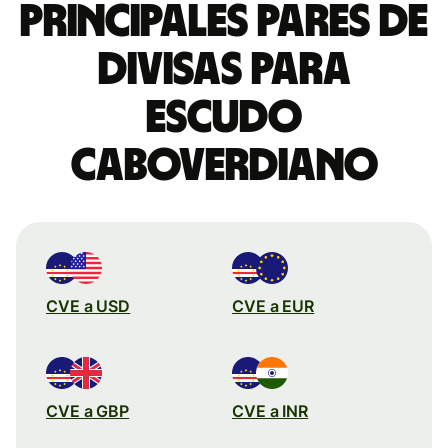
Principales pares de
divisas para
escudo
caboverdiano
CVE a USD
CVE a EUR
CVE a GBP
CVE a INR