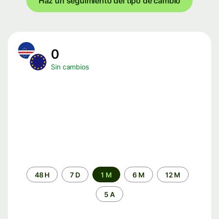
Haz un seguimiento del tipo de cambio
0
Sin cambios
Periodo
48 H
7 D
1 M
6 M
12 M
de
tiempo
5 A