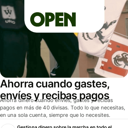
Ahorra cuando gastes,
envíes y recibas pagos
Ahorra dinero cuando envíes, gastes y recibas
pagos en más de 40 divisas. Todo lo que necesitas,
en una sola cuenta, siempre que lo necesites.
Gestiona dinero sobre la marcha en todo el