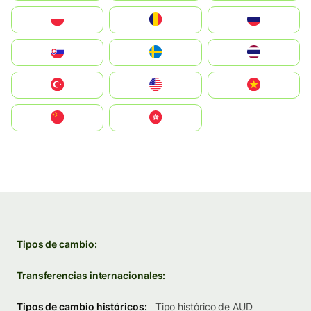
Polska
România
Россия
Slovensko
Ruoŧŧa
ไทย
Türkiye
United States
Vietnam
中国
中國香港特別行政區
Tipos de cambio:
Transferencias internacionales:
Tipos de cambio históricos:
Tipo histórico de AUD