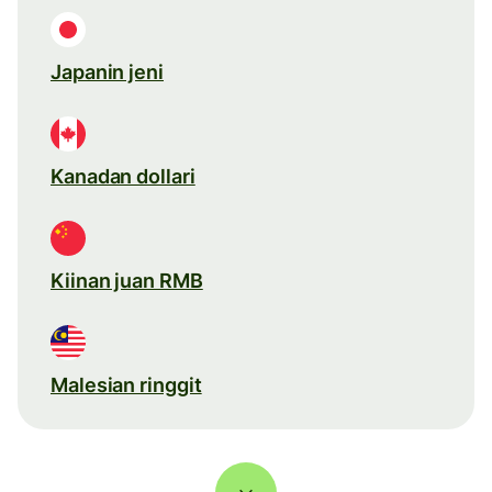
Japanin jeni
Kanadan dollari
Kiinan juan RMB
Malesian ringgit