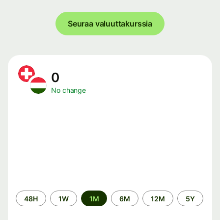
Seuraa valuuttakurssia
0
No change
Time
48H
1W
1M
6M
12M
5Y
period